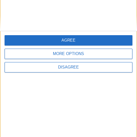
AGREE
Nom
*
MORE OPTIONS
DISAGREE
E-mail
*
Site web
Enregistrer mon nom, mon e-mail et mon site