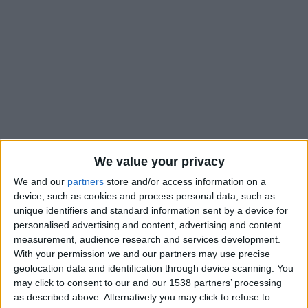
We value your privacy
We and our
partners
store and/or access information on a
device, such as cookies and process personal data, such as
unique identifiers and standard information sent by a device for
Alors que chaque centime est précieux en ce moment du côté
personalised advertising and content, advertising and content
de l’AS Monaco, le club de la Principauté a dû accueillir avec
measurement, audience research and services development.
une certaine satisfaction la décision du Tribunal arbitral du
With your permission we and our partners may use precise
sport (TAS). L’année dernière, l’ASM avait engagé une
geolocation data and identification through device scanning. You
may click to consent to our and our 1538 partners’ processing
procédure pour obliger le club brésilien de Santos à honorer
as described above. Alternatively you may click to refuse to
sa dernière échéance dans le cadre du transfert de Jean Lucas,