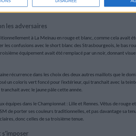
IONS
DISAGREE
A
té que son prédécesseur, quatre fois contre cinq, et notamment pour
on les adversaires
ditionnellement à La Meinau en rouge et blanc, comme cela avait été
er les confusions avec le short blanc des Strasbourgeois, le bas ro
du troisième équipement avait été remplacé par un noir, donnant visu
taine récurrence dans les choix des deux autres maillots que le domi
sé un coloris vert foncé pour l’extérieur, qui tranchait avec la teint
ranchait avec le jaune pâle cette année.
eux équipes dans le Championnat : Lille et Rennes. Vêtus de rouge et
SM de porter ses couleurs traditionnelles, et pas davantage sa ten
claires, donc celles de sa troisième tenue.
t s’imposer