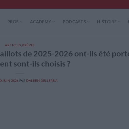
PROS
ACADEMY
PODCASTS
HISTOIRE
ARTICLES
,
BRÈVES
aillots de 2025-2026 ont-ils été port
nt sont-ils choisis ?
0 JUIN 2026
PAR
DAMIEN DELLERBA