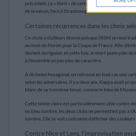
MORE OPT
précédent. Le « third » de cette année a été moins por
de la saison, face à Strasbourg.
Certaines récurrences dans les choix sel
Ce choix a d’ailleurs étonné puisque l’ASM se rend tra
au mois de février pour la Coupe de France. Afin d’évit
devient de rigueur, et cette fois, le short jaune pâle 
à l’ensemble un peu plus de caractère.
À l’échelon hexagonal, on retrouve en tout cas une cer
selon les adversaires. Il y a deux ans, Kappa avait propo
blanc de sa troisième tenue, comme le bleu de Mizuno t
Cette teinte claire est particulièrement utile contre d
ou bleu sombre, les deux clubs ne permettent pas à l’A
sombre. Elle se voit contrainte d’afficher des couleurs 
Contre Nice et Lens, l’improvisation peu