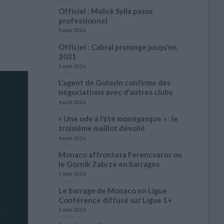
Officiel : Malick Sylla passe
professionnel
5 août 2026
Officiel : Cabral prolonge jusqu’en
2031
5 août 2026
L’agent de Golovin confirme des
négociations avec d’autres clubs
4 août 2026
« Une ode à l’été monégasque » : le
troisième maillot dévoilé
4 août 2026
Monaco affrontera Ferencvaros ou
le Gornik Zabrze en barrages
3 août 2026
Le barrage de Monaco en Ligue
Conférence diffusé sur Ligue 1+
3 août 2026