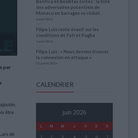
Benfica et Besiktas évités : la liste
des adversaires potentiels de
Monaco en barrages se réduit
3 août 2026
Filipe Luis reste évasif sur les
conditions de Fati et Pogba
1 août 2026
Filipe Luis : « Nous devons trouver
la connexion en attaque »
31 juillet 2026
e par
s
CALENDRIER
 ajoutés
juin 2026
ois être
L
M
M
J
V
S
D
 Lors de
1
2
3
4
5
6
7