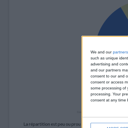
We and our
partners
such as unique ident
advertising and con
and our partners may
consent to our and o
consent or access m
some processing of y
processing. Your pre
consent at any time b
La répartition est peu ou prou équivalente à la précéde