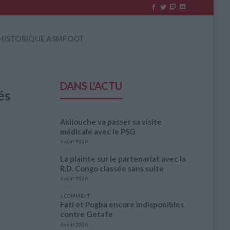
HISTORIQUE ASMFOOT
DANS L'ACTU
és
Akliouche va passer sa visite
médicale avec le PSG
6 août 2026
La plainte sur le partenariat avec la
R.D. Congo classée sans suite
6 août 2026
1 COMMENT
Fati et Pogba encore indisponibles
contre Getafe
6 août 2026