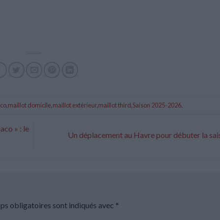
co
,
maillot domicile
,
maillot extérieur
,
maillot third
,
Saison 2025-2026
.
aco » : le
Un déplacement au Havre pour débuter la sa
ps obligatoires sont indiqués avec
*