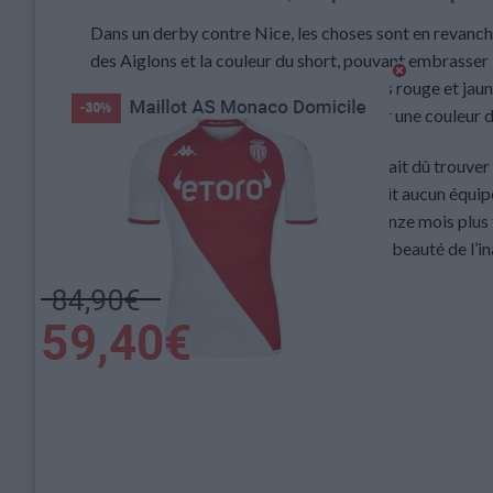
Dans un derby contre Nice, les choses sont en revanche
des Aiglons et la couleur du short, pouvant embrasser
également contre Lens, dont les couleurs rouge et jaune
l’ASM, l’obligeant parfois même à porter une couleur d
Il y a 20 ans, en janvier 2006, Monaco avait dû trouve
maillot extérieur était jaune, et elle n’avait aucun éq
sans doute celui du derby contre Nice, onze mois plus tô
retourné de David Gigliotti. Où quand la beauté de l’in