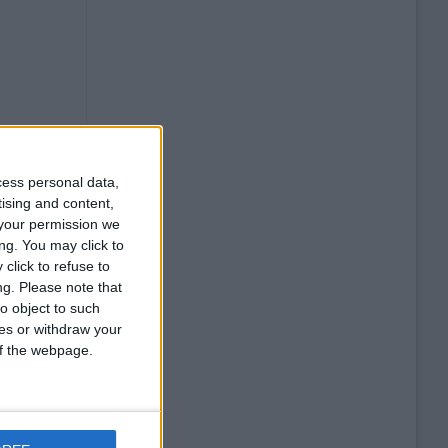
cess personal data,
tising and content,
your permission we
ng. You may click to
click to refuse to
ng.
Please note that
o object to such
ces or withdraw your
 of the webpage.
rcice