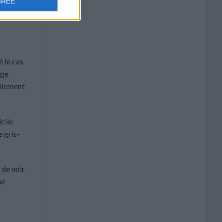
GREE
 la der’
 le cas
uge
ellement
cile
e gris-
 de noir
ue