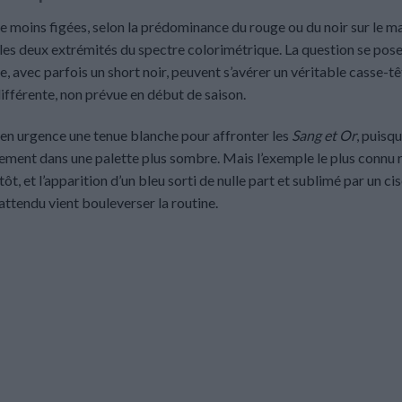
 moins figées, selon la prédominance du rouge ou du noir sur le ma
 les deux extrémités du spectre colorimétrique. La question se pos
, avec parfois un short noir, peuvent s’avérer un véritable casse-t
ifférente, non prévue en début de saison.
r en urgence une tenue blanche pour affronter les
Sang et Or
, puisq
uipement dans une palette plus sombre. Mais l’exemple le plus connu 
t, et l’apparition d’un bleu sorti de nulle part et sublimé par un ci
attendu vient bouleverser la routine.