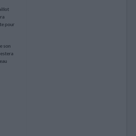
illot
era
ête pour
ue son
restera
seau