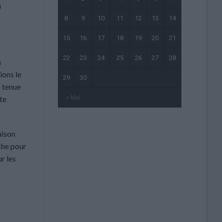
u
8
9
10
11
12
13
14
15
16
17
18
19
20
21
22
23
24
25
26
27
28
a
ions le
29
30
a tenue
« Mai
te
aison
che pour
r les