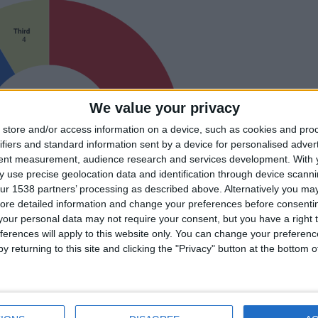
We value your privacy
store and/or access information on a device, such as cookies and pro
ifiers and standard information sent by a device for personalised adver
tent measurement, audience research and services development.
With 
 use precise geolocation data and identification through device scanni
ur 1538 partners’ processing as described above. Alternatively you may 
ore detailed information and change your preferences before consenti
our personal data may not require your consent, but you have a right t
ferences will apply to this website only. You can change your preferen
y returning to this site and clicking the "Privacy" button at the bottom
nte. L’ensemble extérieur a été vu à 11 reprises contre 9 pour l’exe