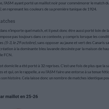
ite, l’ASM ayant porté un maillot noir pour commémorer le match d
)
, en reprenant les couleurs de sa première tunique de 1924.
matches
ans n’importe quel match, et il peut donc être aussi porté loin de l
 s’impose pas toujours dans ce contexte, y compris lorsque les condit
tes
(5-3, le 29 octobre)
, sans opposer au jaune et vert des Canaris s
 création à la dominante bleu lavande dessinée par la maison de hau
 le FCN.
t domicile a été porté à 32 reprises. C’est une fois de plus que la s
et qui, on le rappelle, a vu l’ASM faire une entorse à sa tenue féti
 à son histoire. Cela laisse donc un nombre de matches identique pou