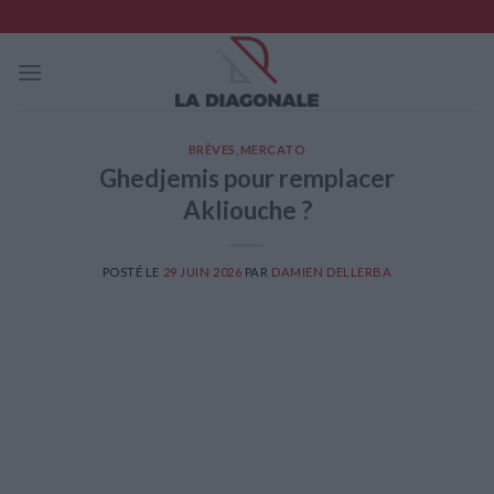
Skip
to
content
BRÈVES
,
MERCATO
Ghedjemis pour remplacer
Akliouche ?
POSTÉ LE
29 JUIN 2026
PAR
DAMIEN DELLERBA