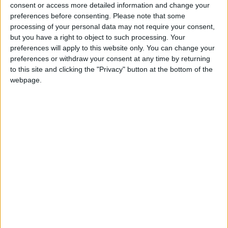
consent or access more detailed information and change your
mais celle qui est sortie ce lundi semble sérieuse, puisque
preferences before consenting.
Please note that some
annoncée par plusieurs médias.
processing of your personal data may not require your consent,
but you have a right to object to such processing. Your
Selon
L’Équipe
, et repris par
RMC Sport
, Farès Ghedjemis
preferences will apply to this website only. You can change your
serait suivi de près par l’ASM. L’ailier algérien de 23 ans, qui
preferences or withdraw your consent at any time by returning
dispute actuellement la Coupe du monde, évolue avec
to this site and clicking the "Privacy" button at the bottom of the
webpage.
Frosinone et a réalisé une saison pleine en Serie B, avec 15
buts et trois passes décisives en 38 apparitions, ce qui lui a
valu d’être élu meilleur joueur du Championnat. Le club italien,
promu en Serie A, exigerait entre 10 et 15 millions d’euros
pour son joueur, sous contrat jusqu’en 2028.
Un montant qu’elle pourrait atteindre de façon raisonnable en
raison de la concurrence sur le dossier. Car outre l’ASM, Lille
serait aussi intéressé par Ghedjemis. Mais de grosses
cylindrées comme la Juventus et Naples semblent être aussi
sur le coup. Cela semble en tout cas faire un certain temps
déjà que les dirigeants monégasques sont séduits par le profil