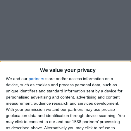
We value your privacy
We and our
partners
store and/or access information on a
device, such as cookies and process personal data, such as
unique identifiers and standard information sent by a device for
Alors que la rumeur d’un transfert de Maghnes Akliouche vers
personalised advertising and content, advertising and content
le Paris Saint-Germain semble
prendre de plus en plus
measurement, audience research and services development.
d’ampleur
, l’AS Monaco serait en train de prospecter le
With your permission we and our partners may use precise
marché pour lui
trouver un remplaçant
. L’information, révélée
geolocation data and identification through device scanning. You
par
Foot Mercato
le week-end dernier, n’allait pas manquer
may click to consent to our and our 1538 partners’ processing
d’associer le club de la Principauté à de nombreuses pistes,
as described above. Alternatively you may click to refuse to