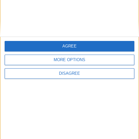
obligatoires sont indiqués avec
*
Commentaire
*
AGREE
MORE OPTIONS
Nom
*
DISAGREE
E-mail
*
Site web