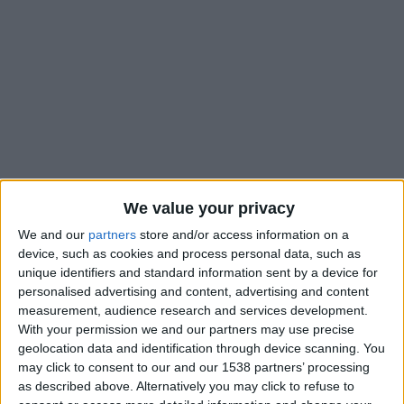
We value your privacy
We and our
partners
store and/or access information on a
device, such as cookies and process personal data, such as
unique identifiers and standard information sent by a device for
L’AS Monaco a officialisé ce mardi l’arrivée de Flavio Nazinho
personalised advertising and content, advertising and content
en provenance du Cercle Bruges. Les mouvements pourraient
measurement, audience research and services development.
se poursuivre dans les deux sens entre les deux clubs
With your permission we and our partners may use precise
geolocation data and identification through device scanning. You
« cousins » puisque le pensionnaire de
Jupiler Pro League
may click to consent to our and our 1538 partners’ processing
pourrait continuer d’accueillir Edan Diop et Valy Konaté.
as described above. Alternatively you may click to refuse to
C’était
la volonté exprimée en mai
par le président du club