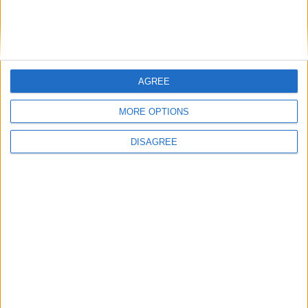
AGREE
Nom
*
MORE OPTIONS
DISAGREE
E-mail
*
Site web
Enregistrer mon nom, mon e-mail et mon site
dans le navigateur pour mon prochain commentaire.