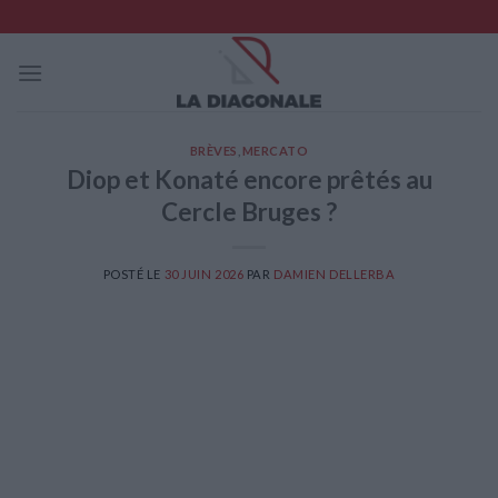
Skip
to
content
BRÈVES
,
MERCATO
Diop et Konaté encore prêtés au
Cercle Bruges ?
POSTÉ LE
30 JUIN 2026
PAR
DAMIEN DELLERBA