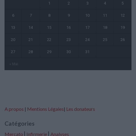
1
2
3
4
5
6
7
8
9
10
11
12
13
14
15
16
17
18
19
20
21
22
23
24
25
26
27
28
29
30
31
« Mai
A propos
|
Mentions Légales
|
Les donateurs
Catégories
Mercato
⎢
Infirmerie
⎢
Analyses