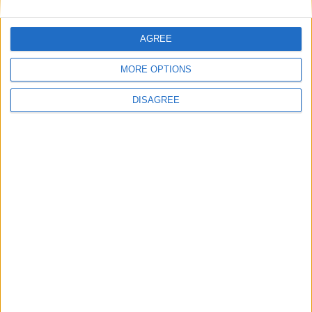
AGREE
E-mail
*
MORE OPTIONS
DISAGREE
Site web
Enregistrer mon nom, mon e-mail et mon site
dans le navigateur pour mon prochain commentaire.
DANS L'ACTU