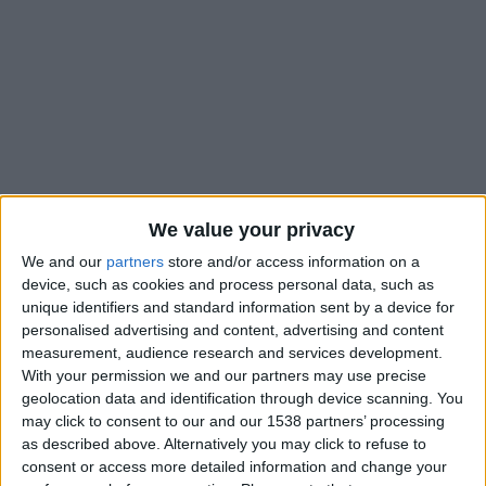
We value your privacy
We and our
partners
store and/or access information on a
device, such as cookies and process personal data, such as
unique identifiers and standard information sent by a device for
personalised advertising and content, advertising and content
Folarin Balogun a vécu une rencontre tout en contrastes, dans
measurement, audience research and services development.
la nuit de mercredi à jeudi. L’attaquant de l’AS Monaco et les
With your permission we and our partners may use precise
es
États-Unis, qui affrontaient la Bosnie-Herzégovine en 16
geolocation data and identification through device scanning. You
may click to consent to our and our 1538 partners’ processing
de finale de la Coupe du monde, se sont qualifiés pour le tour
as described above. Alternatively you may click to refuse to
suivant (2-0). En grande forme, l’Américain de 24 ans a réalisé
consent or access more detailed information and change your
une belle première période, lors de laquelle il a inscrit un but