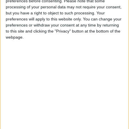
preferences before consenting.
Please note that some
plein d’opportunisme sur un appel en profondeur qui a,
processing of your personal data may not require your consent,
comme souvent, fait mal à l’arrière-garde adverse. Balogun
but you have a right to object to such processing. Your
s’est aussi vu refuser un potentiel pénalty et un but entaché
preferences will apply to this website only. You can change your
preferences or withdraw your consent at any time by returning
d’un hors-jeu.
to this site and clicking the "Privacy" button at the bottom of the
webpage.
Mais en seconde période, les choses se sont moins bien
déroulées pour le natif de New York. Il a été exclu peu après
l’heure de jeu à la suite d’une semelle par-derrière sur
Muharemovic. D’abord averti, le buteur s’est vu présenter le
carton rouge après révision vidéo. Balogun manquera le
huitième de finale contre la Belgique, qui a fait tomber le
Sénégal
d’un Camara passé au travers
.