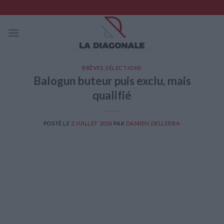
Skip
to
content
BRÈVES
,
SÉLECTIONS
Balogun buteur puis exclu, mais
qualifié
POSTÉ LE
2 JUILLET 2026
PAR
DAMIEN DELLERBA