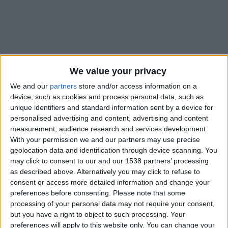
We value your privacy
We and our
partners
store and/or access information on a
device, such as cookies and process personal data, such as
unique identifiers and standard information sent by a device for
personalised advertising and content, advertising and content
measurement, audience research and services development.
With your permission we and our partners may use precise
geolocation data and identification through device scanning. You
C’est une véritable désillusion pour Lamine Camara et les
may click to consent to our and our 1538 partners’ processing
Lions de la Teranga
, en 16es de finale de la Coupe du monde.
as described above. Alternatively you may click to refuse to
consent or access more detailed information and change your
Le Sénégal a été battu (2-3) et éliminé par la Belgique dans le
preferences before consenting.
Please note that some
temps additionnel de la prolongation, sur un pénalty concédé
processing of your personal data may not require your consent,
par le milieu de terrain de l’AS Monaco et transformé par un
but you have a right to object to such processing. Your
ancien de la maison, Youri Tielemans, auteur d’un doublé.
preferences will apply to this website only. You can change your