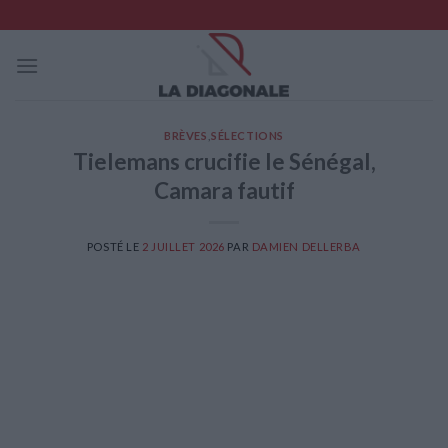
Skip
to
content
BRÈVES
,
SÉLECTIONS
Tielemans crucifie le Sénégal,
Camara fautif
POSTÉ LE
2 JUILLET 2026
PAR
DAMIEN DELLERBA