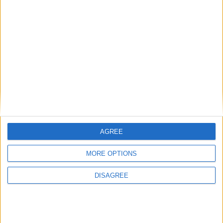
Catégorie :
Brèves
,
Sélections
Tags :
Anciens
,
AS Monaco
,
Coupe du monde
2026
,
Lamine Camara
,
Sélections nationales
,
Sénégal
,
youri tielemans
.
AGREE
Visite médicale avec Besiktas
Balogun buteur puis exclu,
MORE OPTIONS
prévue jeudi pour Ouattara
mais qualifié
DISAGREE
DANS L'ACTU