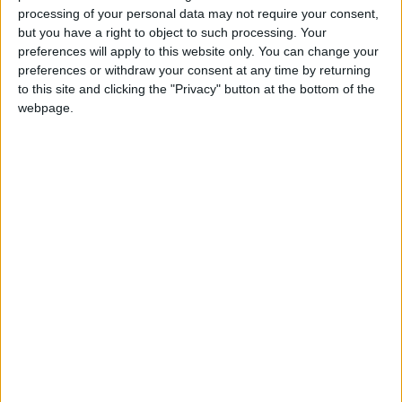
Amiénois était sous contrat avec l’ASM jusqu’en 2028.
processing of your personal data may not require your consent,
but you have a right to object to such processing. Your
preferences will apply to this website only. You can change your
Arrivé en novembre 2023 en joker contre deux millions
preferences or withdraw your consent at any time by returning
d’euros pour pallier la blessure de Caio Henrique, Ouattara a
to this site and clicking the "Privacy" button at the bottom of the
disputé 57 rencontres au total sous le maillot à la diagonale.
webpage.
S’il a pu démontrer une certaine qualité de centre, ses
errements défensifs et surtout ses problèmes physiques
récurrents ont sans doute convaincu les dirigeants
monégasques de s’en séparer devant cette plus-value
intéressante.