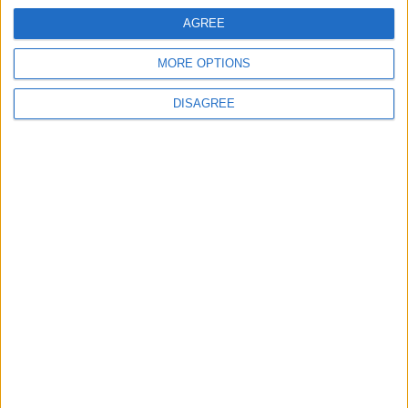
AGREE
E-mail
*
MORE OPTIONS
DISAGREE
Site web
Enregistrer mon nom, mon e-mail et mon site
dans le navigateur pour mon prochain commentaire.
DANS L'ACTU