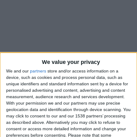
We value your privacy
We and our
partners
store and/or access information on a
device, such as cookies and process personal data, such as
unique identifiers and standard information sent by a device for
personalised advertising and content, advertising and content
L’AS Monaco a donc bel et bien perdu Kassoum Ouattara. Le
measurement, audience research and services development.
latéral gauche de 21 ans rejoint Besiktas, comme l’a annoncé
With your permission we and our partners may use precise
geolocation data and identification through device scanning. You
le club de la Principauté dans un communiqué, jeudi.
may click to consent to our and our 1538 partners’ processing
L’opération devrait rapporter 10 millions d’euros, dont deux
as described above. Alternatively you may click to refuse to
millions de bonus. Un pourcentage à la revente de 15% a
consent or access more detailed information and change your
également été inclus dans le deal entre les deux clubs. L’ancien
preferences before consenting.
Please note that some