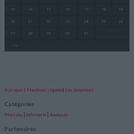
13
14
15
16
17
18
19
20
21
22
23
24
25
26
27
28
29
30
31
« Mai
A propos
|
Mentions Légales
|
Les donateurs
Catégories
Mercato
⎢
Infirmerie
⎢
Analyses
Partenaires