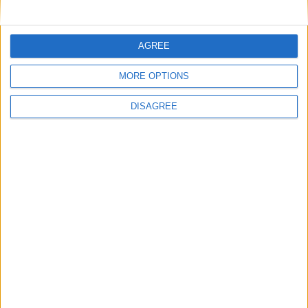
Nom
*
AGREE
E-mail
*
MORE OPTIONS
DISAGREE
Site web
Enregistrer mon nom, mon e-mail et mon site
dans le navigateur pour mon prochain commentaire.