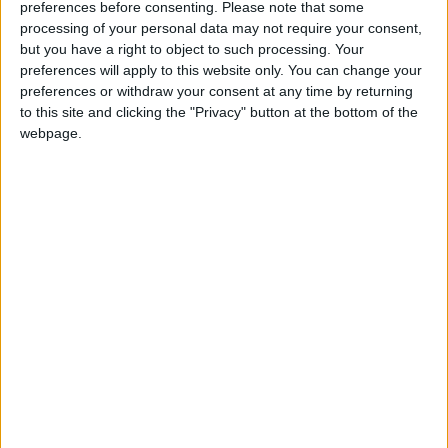
preferences before consenting.
Please note that some
champion d’Europe trouve un terrain d’entente avec l’AS
processing of your personal data may not require your consent,
Monaco pour le montant du transfert.
but you have a right to object to such processing. Your
preferences will apply to this website only. You can change your
Récemment,
L’Équipe
avait évoqué de bonnes relations entre
preferences or withdraw your consent at any time by returning
les dirigeants monégasques et leurs homologues parisiens qui
to this site and clicking the "Privacy" button at the bottom of the
webpage.
pourraient faciliter les négociations. Celles-ci auraient en tout
cas débuté entre les deux clubs. L’ASM serait moins exigeante
que l’été dernier, au cours duquel elle attendait autour de 70
millions d’euros pour son milieu créateur de 24 ans, sous
contrat jusqu’en 2028. Akliouche n’était pas présent à la
reprise, ce lundi, toujours en lice à la Coupe du monde avec la
France.