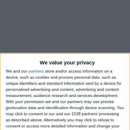
We value your privacy
We and our
partners
store and/or access information on a
device, such as cookies and process personal data, such as
unique identifiers and standard information sent by a device for
personalised advertising and content, advertising and content
L’avenir de Maghnes Akliouche a de bonnes chances de
measurement, audience research and services development.
s’écrire du côté du Paris Saint-Germain la saison prochaine. La
With your permission we and our partners may use precise
semaine dernière, les rumeurs évoquaient une accélération du
geolocation data and identification through device scanning. You
dossier et un accord entre le joueur et le club parisien. Selon
may click to consent to our and our 1538 partners’ processing
RMC Sport,
les deux parties se seraient entendues pour un
as described above. Alternatively you may click to refuse to
consent or access more detailed information and change your
contrat de cinq ans. Mais il faut désormais que le double