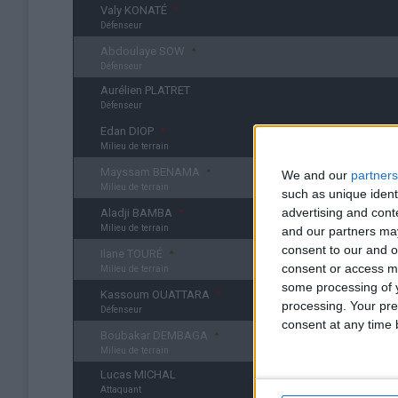
Valy KONATÉ
Défenseur
Abdoulaye SOW
Défenseur
Aurélien PLATRET
Défenseur
Edan DIOP
Milieu de terrain
Mayssam BENAMA
We and our
partners
Milieu de terrain
such as unique ident
advertising and con
Aladji BAMBA
Milieu de terrain
and our partners may
consent to our and o
Ilane TOURÉ
consent or access m
Milieu de terrain
some processing of y
Kassoum OUATTARA
processing. Your pre
Défenseur
consent at any time b
Boubakar DEMBAGA
Milieu de terrain
Lucas MICHAL
Attaquant