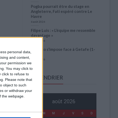
Pogba pourrait être du stage en
Angleterre, Fati espéré contre Le
Havre
6 août 2026
Filipe Luis : « L’équipe me ressemble
davantage »
6 août 2026
Monaco s’impose face à Getafe (1-
cess personal data,
0)
tising and content,
6 août 2026
your permission we
ng. You may click to
click to refuse to
CALENDRIER
ng.
Please note that
o object to such
ces or withdraw your
 of the webpage.
août 2026
L
M
M
J
V
S
D