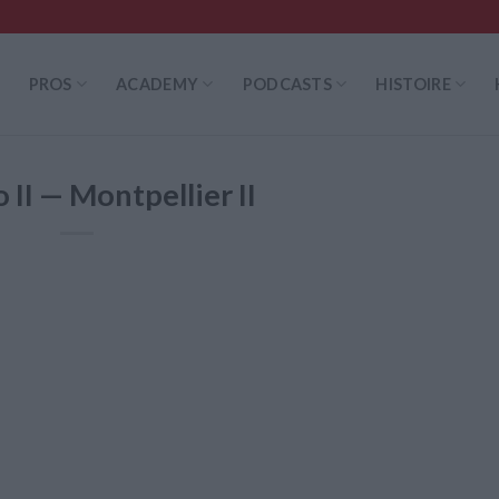
PROS
ACADEMY
PODCASTS
HISTOIRE
II — Montpellier II