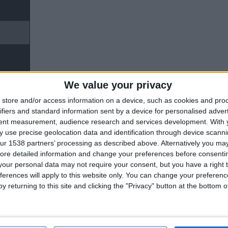
We value your privacy
store and/or access information on a device, such as cookies and pro
ifiers and standard information sent by a device for personalised adver
tent measurement, audience research and services development.
With 
 use precise geolocation data and identification through device scanni
ur 1538 partners’ processing as described above. Alternatively you may 
ore detailed information and change your preferences before consenti
our personal data may not require your consent, but you have a right t
ferences will apply to this website only. You can change your preferen
y returning to this site and clicking the "Privacy" button at the bottom
17'