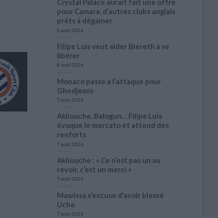
Crystal Palace aurait fait une offre
pour Camara, d’autres clubs anglais
prêts à dégainer
8 août 2026
Filipe Luis veut aider Biereth à se
libérer
8 août 2026
Monaco passe à l’attaque pour
Ghedjemis
7 août 2026
Akliouche, Balogun… Filipe Luis
évoque le mercato et attend des
renforts
7 août 2026
Akliouche : « Ce n’est pas un au
revoir, c’est un merci »
7 août 2026
Mawissa s’excuse d’avoir blessé
Uche
7 août 2026