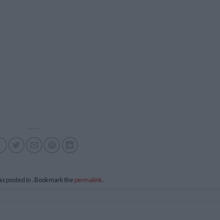
as posted in . Bookmark the
permalink
.