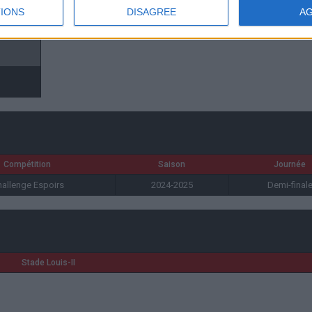
IONS
DISAGREE
A
35', 68'
Compétition
Saison
Journée
allenge Espoirs
2024-2025
Demi-final
Stade Louis-II