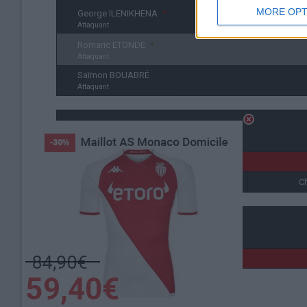
MORE OPT
George ILENIKHENA
Attaquant
Romaric ETONDE
Attaquant
Saïmon BOUABRÉ
Attaquant
Détails
Date
Heure
4 mai 2025
16h00
Ch
Lieu de la rencontre