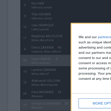
Eric DIER
3
Défenseur central
Thilo KEHRER
5
Défenseur central
Caio HENRIQUE
12
Latéral gauche
Maghnes AKLIOUCHE
We and our
partners
11
Milieu offensif droit
such as unique ident
advertising and con
Denis ZAKARIA
45
6
Capitaine, Milieu défensif
and our partners may
consent to our and o
Pape CABRAL
6
45
consent or access m
Milieu de terrain
some processing of y
Lamine CAMARA
15
processing. Your pre
Milieu défensif
consent at any time b
Aleksandr GOLOVIN
10
Millieu offensif gauche
Paris BRUNNER
19
29
Attaquant
MORE OPT
George ILENIKHENA
29
19
Attaquant