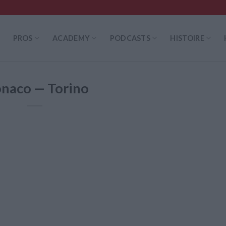
PROS
ACADEMY
PODCASTS
HISTOIRE
naco — Torino