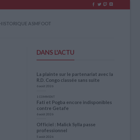
HISTORIQUE ASMFOOT
DANS L'ACTU
La plainte sur le partenariat avec la
R.D. Congo classée sans suite
6 août 2026
1 COMMENT
Fati et Pogba encore indisponibles
contre Getafe
6 août 2026
Officiel : Malick Sylla passe
professionnel
5 août 2026