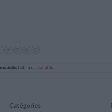
as posted in . Bookmark the
permalink
.
Catégories