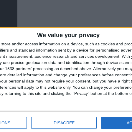
We value your privacy
store and/or access information on a device, such as cookies and pro
ifiers and standard information sent by a device for personalised adver
tent measurement, audience research and services development.
With 
 use precise geolocation data and identification through device scanni
ur 1538 partners’ processing as described above. Alternatively you may 
ore detailed information and change your preferences before consenti
our personal data may not require your consent, but you have a right t
45'
ferences will apply to this website only. You can change your preferen
y returning to this site and clicking the "Privacy" button at the bottom
64'
IONS
DISAGREE
A