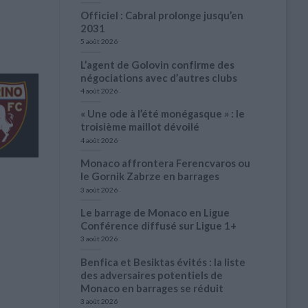
Officiel : Cabral prolonge jusqu’en
2031
5 août 2026
L’agent de Golovin confirme des
négociations avec d’autres clubs
4 août 2026
« Une ode à l’été monégasque » : le
troisième maillot dévoilé
4 août 2026
Monaco affrontera Ferencvaros ou
le Gornik Zabrze en barrages
3 août 2026
Le barrage de Monaco en Ligue
Conférence diffusé sur Ligue 1+
3 août 2026
Benfica et Besiktas évités : la liste
des adversaires potentiels de
Monaco en barrages se réduit
3 août 2026