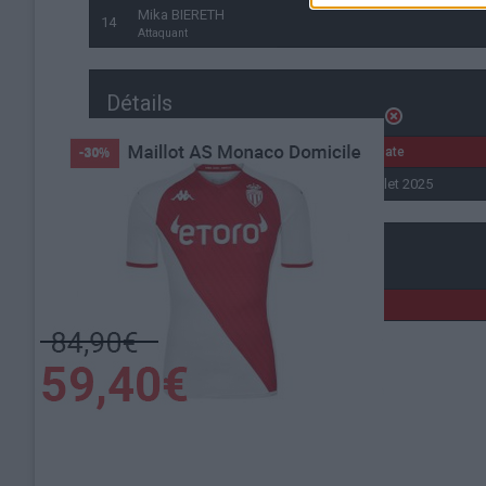
Mika BIERETH
14
Attaquant
Détails
Date
30 juillet 2025
Lieu de la rencontre