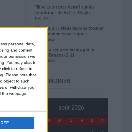
Filipe Luis reste évasif sur les
conditions de Fati et Pogba
1 août 2026
Filipe Luis : « Nous devons trouver
la connexion en attaque »
31 juillet 2026
cess personal data,
Monaco tenu en échec par le
tising and content,
Cercle Bruges (2-2)
your permission we
31 juillet 2026
ng. You may click to
click to refuse to
ng.
Please note that
CALENDRIER
o object to such
ces or withdraw your
 of the webpage.
août 2026
L
M
M
J
V
S
D
GREE
1
2