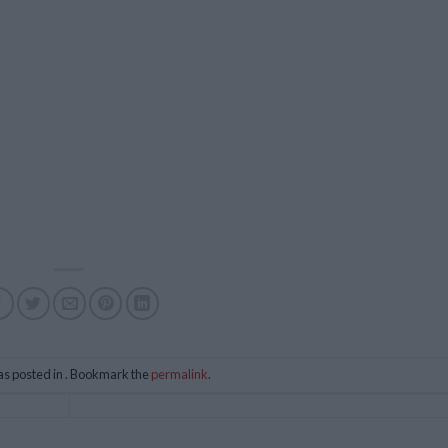
as posted in . Bookmark the
permalink
.