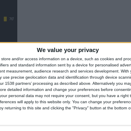
70'
We value your privacy
store and/or access information on a device, such as cookies and pro
ifiers and standard information sent by a device for personalised adver
tent measurement, audience research and services development.
With 
 use precise geolocation data and identification through device scanni
33'
ur 1538 partners’ processing as described above. Alternatively you may 
75'
ore detailed information and change your preferences before consenti
our personal data may not require your consent, but you have a right t
ferences will apply to this website only. You can change your preferen
y returning to this site and clicking the "Privacy" button at the bottom
27', 47'
45+1'