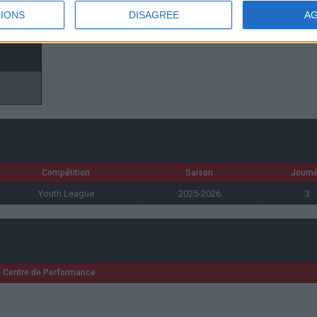
IONS
DISAGREE
A
Compétition
Saison
Journ
Youth League
2025-2026
3
Centre de Performance