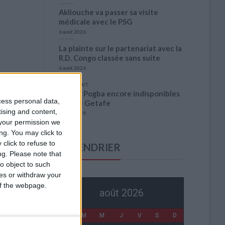
Akliouche va passer sa visite
médicale avec le PSG
6 août 2026
La plainte sur le partenariat avec la
R.D. Congo classée sans suite
6 août 2026
1 COMMENT
Fati et Pogba encore indisponibles
cess personal data,
contre Getafe
tising and content,
6 août 2026
your permission we
ng. You may click to
click to refuse to
CALENDRIER
ng.
Please note that
o object to such
ces or withdraw your
 of the webpage.
août 2026
L
M
M
J
V
S
D