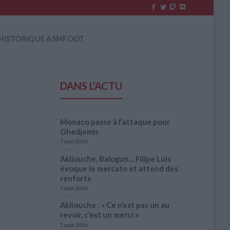
HISTORIQUE ASMFOOT
DANS L'ACTU
Monaco passe à l’attaque pour
Ghedjemis
7 août 2026
Akliouche, Balogun… Filipe Luis
évoque le mercato et attend des
renforts
7 août 2026
Akliouche : « Ce n’est pas un au
revoir, c’est un merci »
7 août 2026