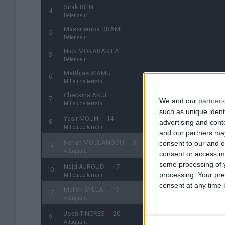
Sirak BEIN
4
Défenseur
Massiremba DRAME
5
Défenseur
Nick MOKABAKILA
3
Défenseur
Matthias WAMU
6
Milieu de terrain
Checkina AKUÉ
7
We and our
partners
Milieu de terrain
such as unique ident
Yasir MOUH
14
8
advertising and con
Milieu de terrain
and our partners may
Kenan MOULANGOU
8
consent to our and o
14
Attaquant
consent or access m
some processing of y
Najd AJROUD
17
10
processing. Your pre
Milieu de terrain
consent at any time b
Malick SYLLA
10
17
Attaquant
Joan TINCRES
20
9
Attaquant