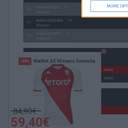
MORE OPT
Yannick DODO
9
20
Attaquant
Nahël HADDANI
19
11
Attaquant
Oumar KONATÉ
11
19
Attaquant
Détails
Date
Heure
22 octobre 2025
14h00
Lieu de la rencontre