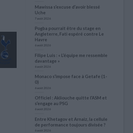
Mawissa s’excuse d’avoir blessé
Uche
7 août 2026
Pogba pourrait être du stage en
Angleterre, Fati espéré contre Le
Havre
6 août 2026
Filipe Luis : « L’équipe me ressemble
davantage »
6 août 2026
Monaco s’impose face à Getafe (1-
0)
6 août 2026
Officiel : Akliouche quitte l’ASM et
s’engage au PSG
6 août 2026
Entre Khetagov et Arnaiz, la cellule
de performance toujours divisée ?
6 août 2026