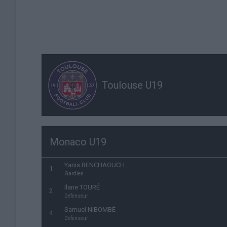
Toulouse U19
Monaco U19
Yanis BENCHAOUCH
1
Gardien
Ilane TOURÉ
2
Défenseur
Samuel NIBOMBÉ
4
Défenseur