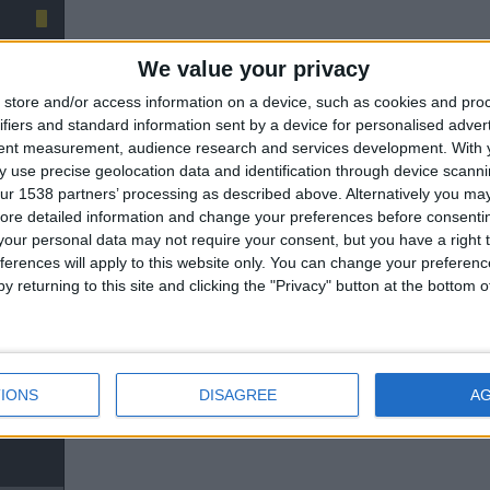
We value your privacy
store and/or access information on a device, such as cookies and pro
ifiers and standard information sent by a device for personalised adver
tent measurement, audience research and services development.
With 
 use precise geolocation data and identification through device scanni
ur 1538 partners’ processing as described above. Alternatively you may 
ore detailed information and change your preferences before consenti
our personal data may not require your consent, but you have a right t
ferences will apply to this website only. You can change your preferen
y returning to this site and clicking the "Privacy" button at the bottom
IONS
DISAGREE
A