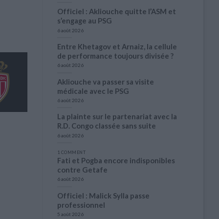
Officiel : Akliouche quitte l’ASM et
s’engage au PSG
6 août 2026
Entre Khetagov et Arnaiz, la cellule
de performance toujours divisée ?
6 août 2026
Akliouche va passer sa visite
médicale avec le PSG
6 août 2026
La plainte sur le partenariat avec la
R.D. Congo classée sans suite
6 août 2026
1 COMMENT
Fati et Pogba encore indisponibles
contre Getafe
6 août 2026
Officiel : Malick Sylla passe
professionnel
5 août 2026