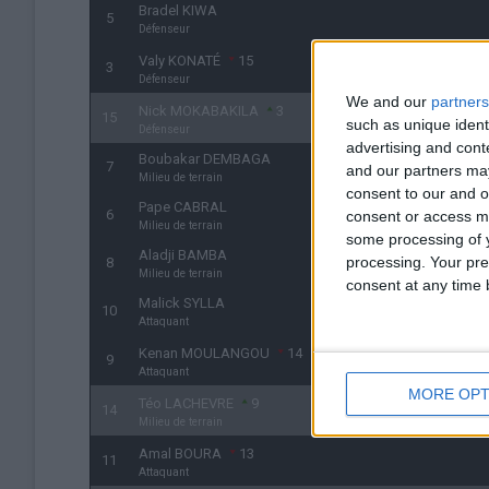
Bradel KIWA
5
Défenseur
Valy KONATÉ
15
3
Défenseur
We and our
partners
Nick MOKABAKILA
3
15
such as unique ident
Défenseur
advertising and con
Boubakar DEMBAGA
7
and our partners may
Milieu de terrain
consent to our and o
Pape CABRAL
6
consent or access m
Milieu de terrain
some processing of y
Aladji BAMBA
processing. Your pre
8
Milieu de terrain
consent at any time b
Malick SYLLA
10
Attaquant
Kenan MOULANGOU
14
9
Attaquant
MORE OPT
Téo LACHEVRE
9
14
Milieu de terrain
Amal BOURA
13
11
Attaquant