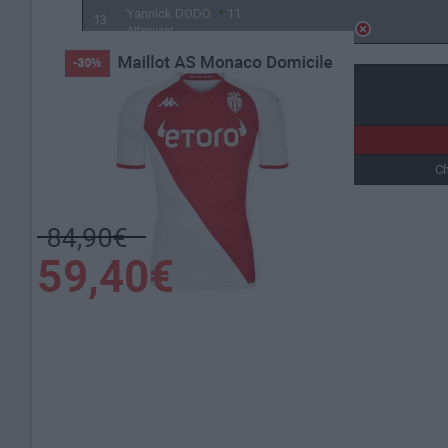
Yannick DODO
11
13
Attaquant
Détails
Date
Heure
6 avril 2025
11h00
Ch