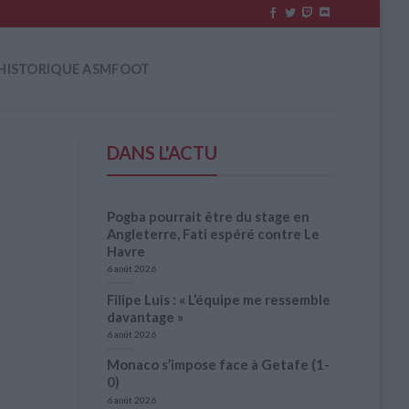
HISTORIQUE ASMFOOT
DANS L'ACTU
Pogba pourrait être du stage en
Angleterre, Fati espéré contre Le
Havre
6 août 2026
Filipe Luis : « L’équipe me ressemble
davantage »
6 août 2026
Monaco s’impose face à Getafe (1-
0)
6 août 2026