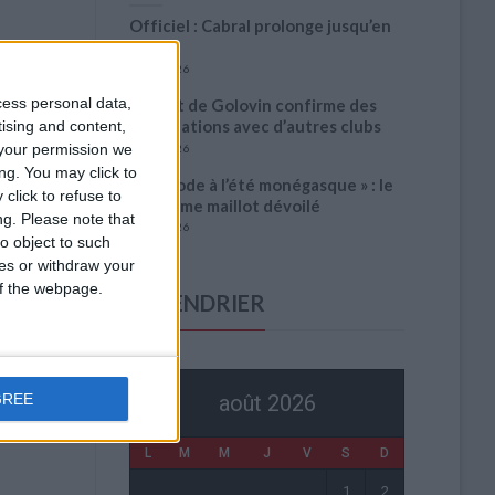
Officiel : Cabral prolonge jusqu’en
2031
5 août 2026
cess personal data,
L’agent de Golovin confirme des
négociations avec d’autres clubs
tising and content,
your permission we
4 août 2026
ng. You may click to
« Une ode à l’été monégasque » : le
click to refuse to
troisième maillot dévoilé
ng.
Please note that
4 août 2026
o object to such
ces or withdraw your
 of the webpage.
CALENDRIER
août 2026
GREE
L
M
M
J
V
S
D
1
2