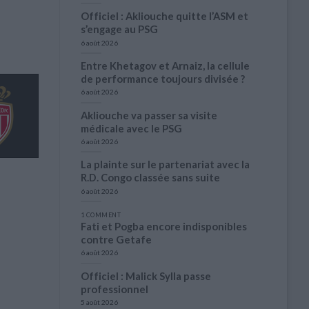
Officiel : Akliouche quitte l’ASM et
s’engage au PSG
6 août 2026
Entre Khetagov et Arnaiz, la cellule
de performance toujours divisée ?
6 août 2026
Akliouche va passer sa visite
médicale avec le PSG
6 août 2026
La plainte sur le partenariat avec la
R.D. Congo classée sans suite
6 août 2026
1 COMMENT
Fati et Pogba encore indisponibles
contre Getafe
6 août 2026
Officiel : Malick Sylla passe
professionnel
5 août 2026