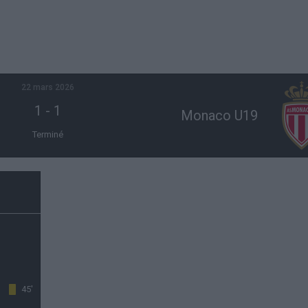
22 mars 2026
1
-
1
Monaco U19
Terminé
45'