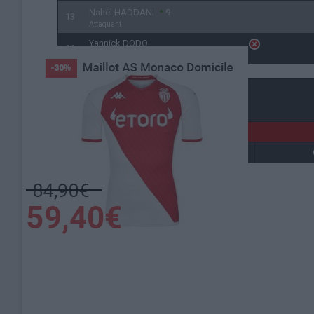
Nahël HADDANI
9
13
Attaquant
Yannick DODO
11
Attaquant
Détails
Date
Heure
22 mars 2026
11h00