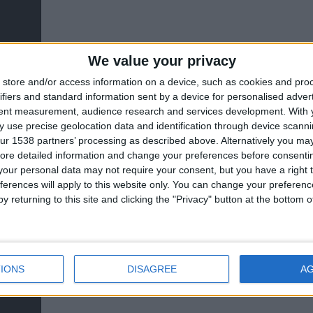
We value your privacy
store and/or access information on a device, such as cookies and pro
ifiers and standard information sent by a device for personalised adver
90'
tent measurement, audience research and services development.
With 
 use precise geolocation data and identification through device scanni
20'
ur 1538 partners’ processing as described above. Alternatively you may 
ore detailed information and change your preferences before consenti
our personal data may not require your consent, but you have a right t
ferences will apply to this website only. You can change your preferen
y returning to this site and clicking the "Privacy" button at the bottom
IONS
DISAGREE
A