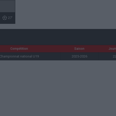
27'
Compétition
Saison
Jour
Championnat national U19
2025-2026
2