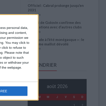
Officiel : Cabral prolonge jusqu’en
2031
5 août 2026
L’agent de Golovin confirme des
négociations avec d’autres clubs
cess personal data,
4 août 2026
tising and content,
your permission we
« Une ode à l’été monégasque » : le
ng. You may click to
troisième maillot dévoilé
click to refuse to
4 août 2026
ng.
Please note that
o object to such
ces or withdraw your
CALENDRIER
 of the webpage.
août 2026
GREE
L
M
M
J
V
S
D
1
2