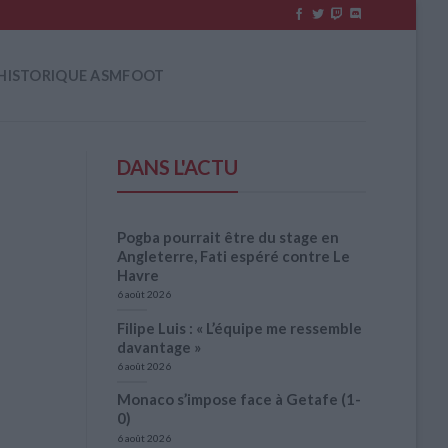
HISTORIQUE ASMFOOT
DANS L'ACTU
Pogba pourrait être du stage en
Angleterre, Fati espéré contre Le
Havre
6 août 2026
Filipe Luis : « L’équipe me ressemble
davantage »
6 août 2026
Monaco s’impose face à Getafe (1-
0)
6 août 2026