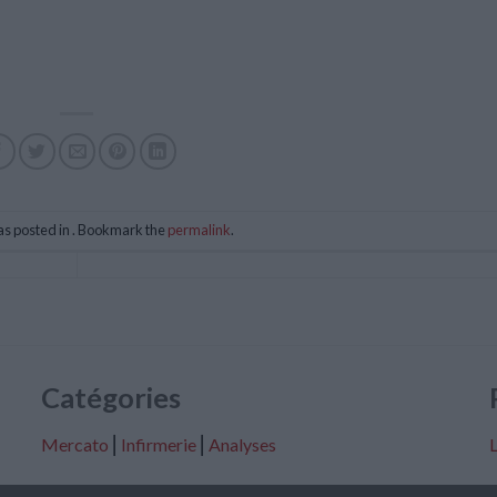
as posted in . Bookmark the
permalink
.
Catégories
Mercato
⎢
Infirmerie
⎢
Analyses
L