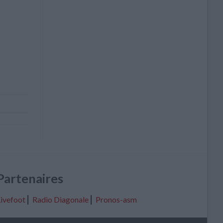
Partenaires
ivefoot
⎢
Radio Diagonale
⎢
Pronos-asm