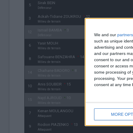
Sirak BEIN
5
Défenseur
Ackah-Tidiane ZOUKROU
12
3
Milieu de terrain
Ismaïl BAMBA
3
12
We and our
partners
Défenseur
such as unique ident
Yasir MOUH
6
advertising and con
Milieu de terrain
and our partners may
Safouane BENZAHRA
14
8
consent to our and o
Milieu de terrain
consent or access m
Chaihane BADORO
8
some processing of y
14
Milieu de terrain
processing. Your pre
Anis SOUBEIR
15
consent at any time b
10
Milieu de terrain
Najd AJROUD
10
15
Milieu de terrain
Kenan MOULANGOU
7
MORE OPT
Attaquant
Rodion PIAZENKO
13
9
Attaquant