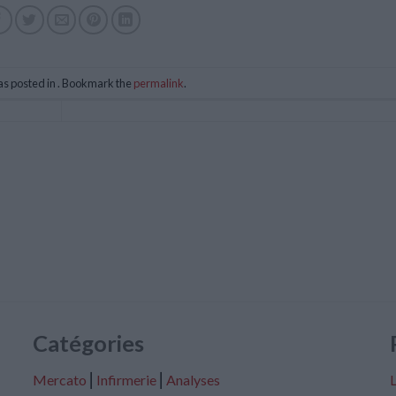
as posted in . Bookmark the
permalink
.
Catégories
Mercato
⎢
Infirmerie
⎢
Analyses
L