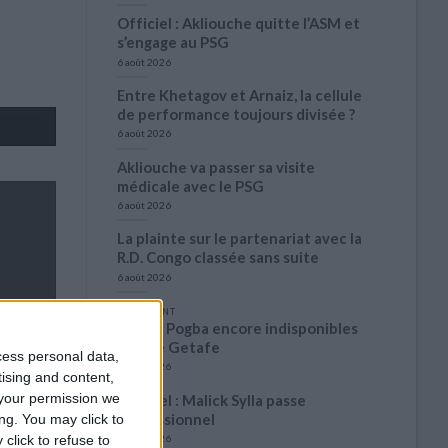
Officiel : Akliouche quitte l’ASM et
s’engage au PSG
6 août 2026
Entre Khetagov et Arnaiz, la cellule
de performance toujours divisée ?
6 août 2026
Akliouche va passer sa visite
médicale avec le PSG
6 août 2026
La plainte sur le partenariat avec la
R.D. Congo classée sans suite
6 août 2026
1 COMMENT
Fati et Pogba encore indisponibles
contre Getafe
cess personal data,
6 août 2026
tising and content,
your permission we
Officiel : Malick Sylla passe
professionnel
ng. You may click to
click to refuse to
5 août 2026