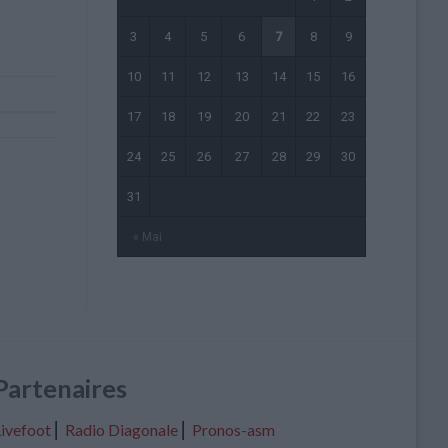
3
4
5
6
7
8
9
10
11
12
13
14
15
16
17
18
19
20
21
22
23
24
25
26
27
28
29
30
31
« Mai
Partenaires
ivefoot
⎢
Radio Diagonale
⎢
Pronos-asm