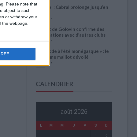
ng.
Please note that
Officiel : Cabral prolonge jusqu’en
o object to such
2031
ces or withdraw your
5 août 2026
 of the webpage.
L’agent de Golovin confirme des
négociations avec d’autres clubs
4 août 2026
« Une ode à l’été monégasque » : le
GREE
troisième maillot dévoilé
4 août 2026
CALENDRIER
août 2026
L
M
M
J
V
S
D
1
2