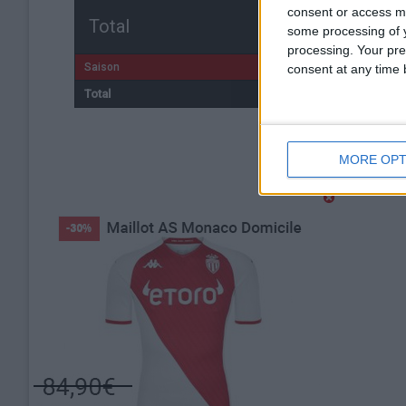
consent or access m
Total
some processing of y
processing. Your pre
Saison
consent at any time b
Total
MORE OPT