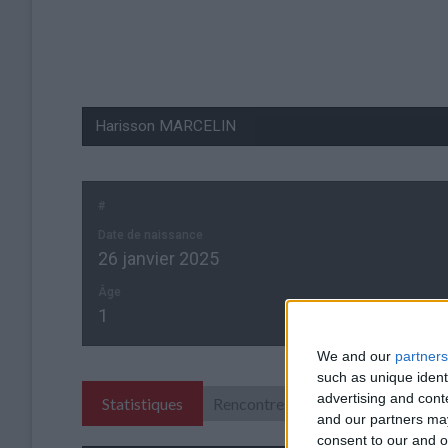
#
Date de naissance
26 janvier 2025
Âge
1
We and our
partners
such as unique ident
advertising and con
Statistiques
Rencontres
and our partners may
consent to our and o