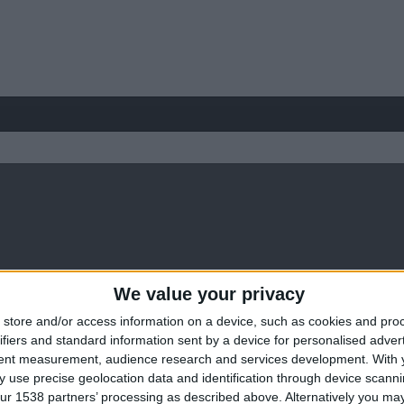
We value your privacy
store and/or access information on a device, such as cookies and pro
ifiers and standard information sent by a device for personalised adver
tent measurement, audience research and services development.
With 
 use precise geolocation data and identification through device scanni
ur 1538 partners’ processing as described above. Alternatively you may 