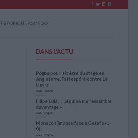
HISTORIQUE ASMFOOT
DANS L'ACTU
Pogba pourrait être du stage en
Angleterre, Fati espéré contre Le
Havre
6 août 2026
Filipe Luis : « L’équipe me ressemble
davantage »
6 août 2026
Monaco s’impose face à Getafe (1-
0)
6 août 2026