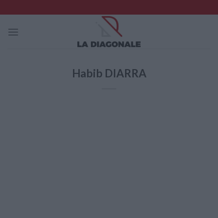
Skip
to
content
Habib DIARRA