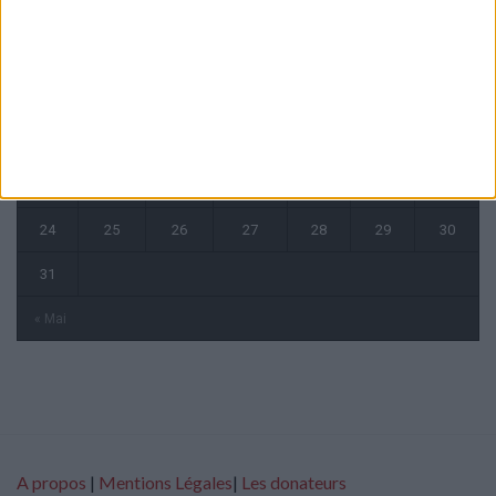
L
M
M
J
V
S
D
1
2
3
4
5
6
7
8
9
10
11
12
13
14
15
16
17
18
19
20
21
22
23
24
25
26
27
28
29
30
31
« Mai
A propos
|
Mentions Légales
|
Les donateurs