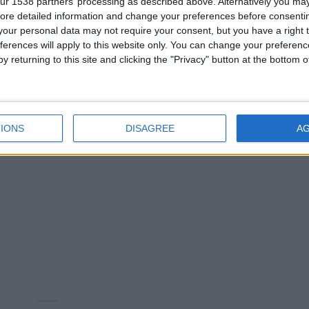
ur 1538 partners’ processing as described above. Alternatively you may 
ore detailed information and change your preferences before consenti
our personal data may not require your consent, but you have a right t
ferences will apply to this website only. You can change your preferen
y returning to this site and clicking the "Privacy" button at the bottom
IONS
DISAGREE
A