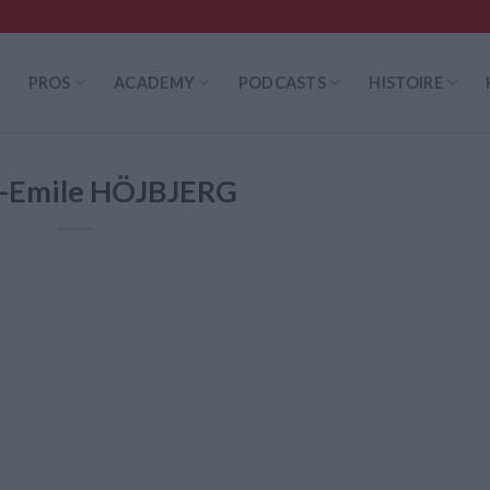
PROS
ACADEMY
PODCASTS
HISTOIRE
e-Emile HÖJBJERG