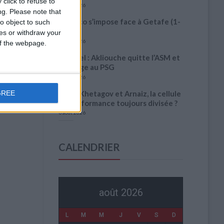
click to refuse to
6 août 2026
ng.
Please note that
Monaco s’impose face à Getafe (1-
o object to such
0)
ces or withdraw your
6 août 2026
 of the webpage.
Officiel : Akliouche quitte l’ASM et
s’engage au PSG
6 août 2026
GREE
Entre Khetagov et Arnaiz, la cellule
de performance toujours divisée ?
6 août 2026
CALENDRIER
août 2026
L
M
M
J
V
S
D