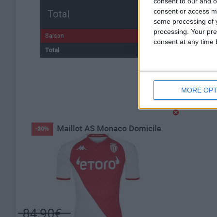
consent to our and o
consent or access m
Total
some processing of y
processing. Your pre
Saison
consent at any time b
Total
MORE OPT