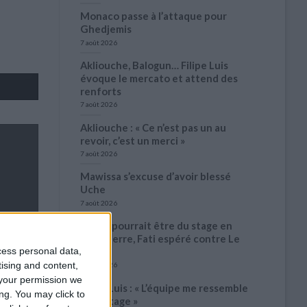
Monaco passe à l’attaque pour
Ghedjemis
7 août 2026
Akliouche, Balogun… Filipe Luis
évoque le mercato et attend des
renforts
7 août 2026
Akliouche : « Ce n’est pas un au
revoir, c’est un merci »
7 août 2026
Mawissa s’excuse d’avoir blessé
Uche
7 août 2026
Pogba pourrait être du stage en
Angleterre, Fati espéré contre Le
cess personal data,
Havre
tising and content,
6 août 2026
your permission we
Filipe Luis : « L’équipe me ressemble
ng. You may click to
davantage »