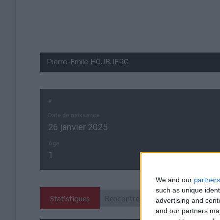
#
Date de naissance
26 janvier 2025
Âge
1
We and our
partners
such as unique ident
Statistiques
Rencontres
advertising and con
and our partners may