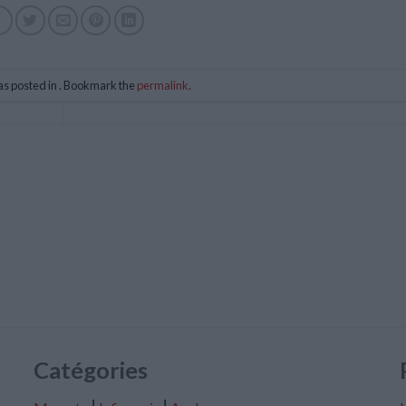
as posted in . Bookmark the
permalink
.
Catégories