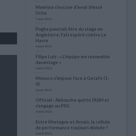
Mawissa s’excuse d’avoir blessé
Uche
7 août 2026
Pogba pourrait être du stage en
Angleterre, Fati espéré contre Le
Havre
6 août 2026
Filipe Luis : « L’équipe me ressemble
davantage »
6 août 2026
Monaco s’impose face à Getafe (1-
0)
6 août 2026
Officiel : Akliouche quitte l’ASM et
s’engage au PSG
6 août 2026
Entre Khetagov et Arnaiz, la cellule
de performance toujours divisée ?
6 août 2026