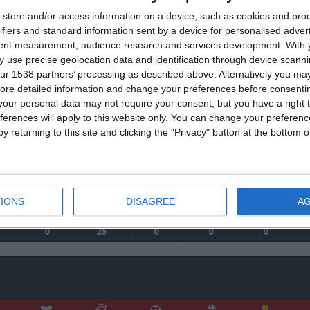
store and/or access information on a device, such as cookies and pro
ifiers and standard information sent by a device for personalised adver
tent measurement, audience research and services development.
With 
 use precise geolocation data and identification through device scanni
0
164
1
1
0
ur 1538 partners’ processing as described above. Alternatively you may 
0
0
0
0
0
ore detailed information and change your preferences before consenti
our personal data may not require your consent, but you have a right t
0
164
1
1
0
ferences will apply to this website only. You can change your preferen
y returning to this site and clicking the "Privacy" button at the bottom
IONS
DISAGREE
A
0
26
0
0
0
0
26
0
0
0