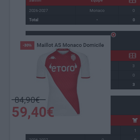
Saison
Équipe
2026-2027
Monaco
0
Total
-
0
Coupe de France
Saison
Équipe
2025-2026
Monaco
3
2026-2027
Monaco
0
Total
-
3
Total
Saison
2025-2026
12
1
2026-2027
0
0