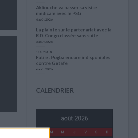
Akliouche va passer sa visite
médicale avec le PSG
6 août 2026
La plainte sur le partenariat avec la
R.D. Congo classée sans suite
6 août 2026
1 COMMENT
Fati et Pogba encore indisponibles
contre Getafe
6 août 2026
CALENDRIER
août 2026
L
M
M
J
V
S
D