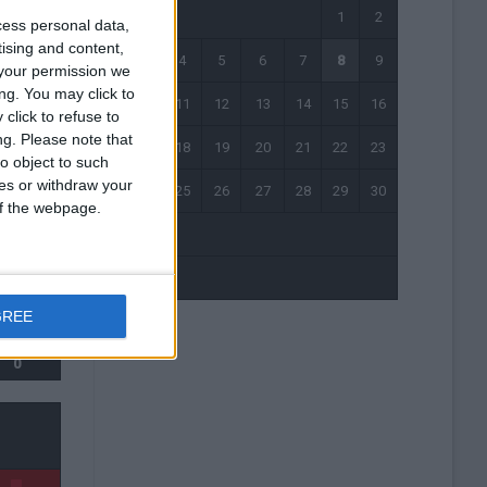
1
2
cess personal data,
tising and content,
3
4
5
6
7
8
9
your permission we
ng. You may click to
10
11
12
13
14
15
16
0
click to refuse to
0
ng.
Please note that
17
18
19
20
21
22
23
o object to such
0
ces or withdraw your
24
25
26
27
28
29
30
 of the webpage.
31
« Mai
GREE
0
0