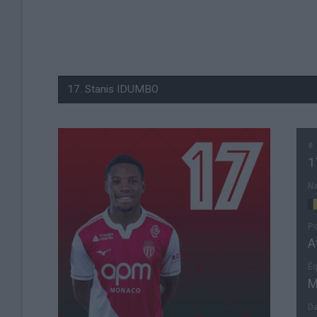
#
1
Na
Po
A
Éq
M
Da