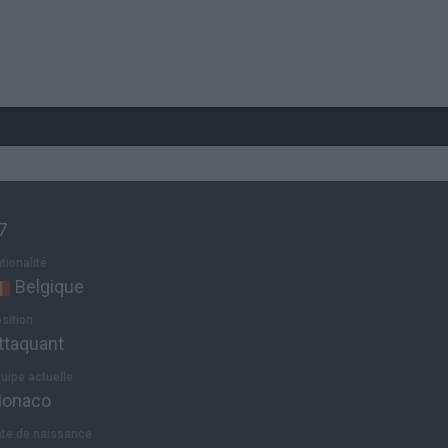
7
tionalité
Belgique
sition
ttaquant
uipe actuelle
onaco
te de naissance