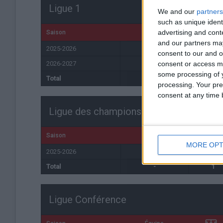
Ligue 1
We and our
partners
such as unique ident
advertising and con
Saison
Équipe
and our partners may
2025-2026
Monaco
8
consent to our and o
2026-2027
Monaco
0
consent or access m
some processing of y
Total
-
8
processing. Your pre
consent at any time b
Ligue des champions
Saison
Équipe
MORE OPT
2025-2026
Monaco
1
Total
-
1
Ligue Conférence