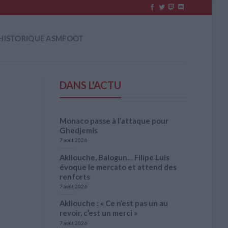
HISTORIQUE ASMFOOT
DANS L'ACTU
Monaco passe à l’attaque pour
Ghedjemis
7 août 2026
Akliouche, Balogun… Filipe Luis
évoque le mercato et attend des
renforts
7 août 2026
Akliouche : « Ce n’est pas un au
revoir, c’est un merci »
7 août 2026