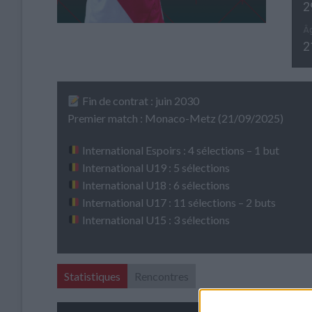
2
Â
2
Fin de contrat : juin 2030
Premier match : Monaco-Metz (21/09/2025)
International Espoirs : 4 sélections – 1 but
International U19 : 5 sélections
International U18 : 6 sélections
International U17 : 11 sélections – 2 buts
International U15 : 3 sélections
Statistiques
Rencontres