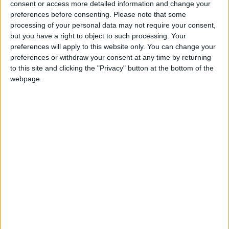
consent or access more detailed information and change your
preferences before consenting.
Please note that some
processing of your personal data may not require your consent,
but you have a right to object to such processing. Your
preferences will apply to this website only. You can change your
preferences or withdraw your consent at any time by returning
to this site and clicking the "Privacy" button at the bottom of the
webpage.
Pour arbitrer la rencontre de la 11e journée entre Strasbourg
et Monaco, c’est Bastien Dechepy qui a été désigné par la
Ligue. Il sera assisté de Brice Parinet Le Tellier et de Julien