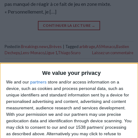
pas manqué de réagir à ce fait de jeu en zone mixte.
« Personnellement, je […]
CONTINUER LA LECTURE
→
Posted in
Breakings news
,
Brèves
|
Tagged
arbitrage
,
AS Monaco
,
Bastien
Dechepy
,
Lens-Monaco
,
Ligue 1
,
Thiago Scuro
Laissez un commentaire
BRÈVES
We value your privacy
Dechepy pour arbitrer Strasbourg-
We and our
partners
store and/or access information on a
Monaco
device, such as cookies and process personal data, such as
unique identifiers and standard information sent by a device for
POSTÉ LE
8 NOVEMBRE 2024
PAR
DAMIEN DELLERBA
personalised advertising and content, advertising and content
measurement, audience research and services development.
With your permission we and our partners may use precise
geolocation data and identification through device scanning. You
may click to consent to our and our 1538 partners’ processing
as described above. Alternatively you may click to refuse to