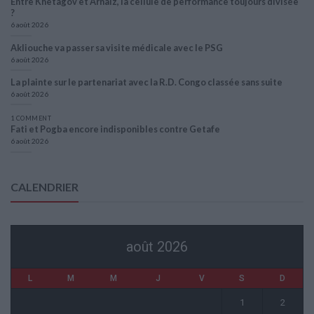
Entre Khetagov et Arnaiz, la cellule de performance toujours divisée
?
6 août 2026
Akliouche va passer sa visite médicale avec le PSG
6 août 2026
La plainte sur le partenariat avec la R.D. Congo classée sans suite
6 août 2026
1 COMMENT
Fati et Pogba encore indisponibles contre Getafe
6 août 2026
CALENDRIER
août 2026
L
M
M
J
V
S
D
1
2