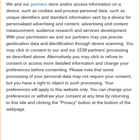
We and our
partners
store and/or access information on a
device, such as cookies and process personal data, such as
unique identifiers and standard information sent by a device for
personalised advertising and content, advertising and content
measurement, audience research and services development.
With your permission we and our partners may use precise
geolocation data and identification through device scanning. You
may click to consent to our and our 1538 partners’ processing
as described above. Alternatively you may click to refuse to
consent or access more detailed information and change your
preferences before consenting.
Please note that some
processing of your personal data may not require your consent,
but you have a right to object to such processing. Your
preferences will apply to this website only. You can change your
preferences or withdraw your consent at any time by returning
to this site and clicking the "Privacy" button at the bottom of the
Toujours active sur le marché des jeunes joueurs, l’AS Monaco
webpage.
fait actuellement passer, depuis quelques jours, un essai à
Ferdinand Mukandila. Latéral droit congolais de 18 ans, il
évolue au Tout Puissant Les Anges, club de Kinshasa qui s’est
classé 11e la saison passée dans le championnat de l’EPFKIN