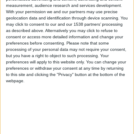
passage le rassemblement de l’équipe de France olympique,
measurement, audience research and services development.
With your permission we and our partners may use precise
où il n’était que réserviste, tout en restant à disposition de
geolocation data and identification through device scanning. You
Thierry Henry en cas de besoin. Cela n’a pas tardé puisque la
may click to consent to our and our 1538 partners’ processing
sélection tricolore a décidé de […]
as described above. Alternatively you may click to refuse to
consent or access more detailed information and change your
CONTINUER LA LECTURE
→
preferences before consenting.
Please note that some
processing of your personal data may not require your consent,
but you have a right to object to such processing. Your
Posted in
Brèves
|
Tagged
AS Monaco
,
chrislain matsima
,
France
preferences will apply to this website only. You can change your
Olympique
,
France U23
,
JO 2024
,
Sélections nationales
preferences or withdraw your consent at any time by returning
Laissez un commentaire
to this site and clicking the "Privacy" button at the bottom of the
webpage.
BRÈVES
Akliouche et Magassa à un pas des quarts
aux JO
POSTÉ LE
28 JUILLET 2024
PAR
DAMIEN DELLERBA