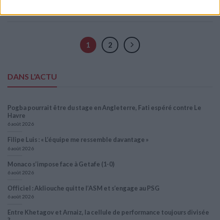
Posted in
Brèves
|
Tagged
AS Monaco
,
chrislain matsima
,
France U23
,
JO
2024
,
Sélections nationales
Laissez un commentaire
1
2
DANS L'ACTU
Pogba pourrait être du stage en Angleterre, Fati espéré contre Le
Havre
6 août 2026
Filipe Luis : « L’équipe me ressemble davantage »
6 août 2026
Monaco s’impose face à Getafe (1-0)
6 août 2026
Officiel : Akliouche quitte l’ASM et s’engage au PSG
6 août 2026
Entre Khetagov et Arnaiz, la cellule de performance toujours divisée