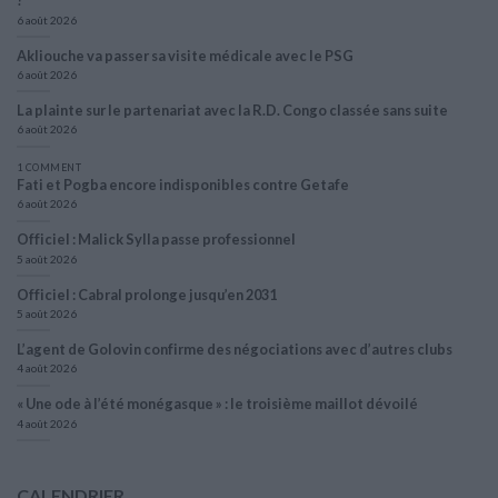
?
6 août 2026
Akliouche va passer sa visite médicale avec le PSG
6 août 2026
La plainte sur le partenariat avec la R.D. Congo classée sans suite
6 août 2026
1 COMMENT
Fati et Pogba encore indisponibles contre Getafe
6 août 2026
Officiel : Malick Sylla passe professionnel
5 août 2026
Officiel : Cabral prolonge jusqu’en 2031
5 août 2026
L’agent de Golovin confirme des négociations avec d’autres clubs
4 août 2026
« Une ode à l’été monégasque » : le troisième maillot dévoilé
4 août 2026
CALENDRIER