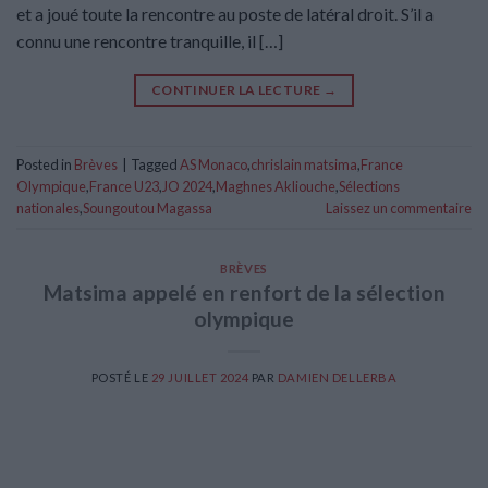
et a joué toute la rencontre au poste de latéral droit. S’il a
connu une rencontre tranquille, il […]
CONTINUER LA LECTURE
→
Posted in
Brèves
|
Tagged
AS Monaco
,
chrislain matsima
,
France
Olympique
,
France U23
,
JO 2024
,
Maghnes Akliouche
,
Sélections
nationales
,
Soungoutou Magassa
Laissez un commentaire
BRÈVES
Matsima appelé en renfort de la sélection
olympique
POSTÉ LE
29 JUILLET 2024
PAR
DAMIEN DELLERBA