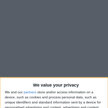
We value your privacy
We and our
partners
store and/or access information on a
device, such as cookies and process personal data, such as
Sitôt revenu, sitôt reparti. Il y a deux jours, Chrislain Matsima
unique identifiers and standard information sent by a device for
avait retrouvé l’entraînement avec l’AS Monaco, quittant au
personalised advertising and content, advertising and content