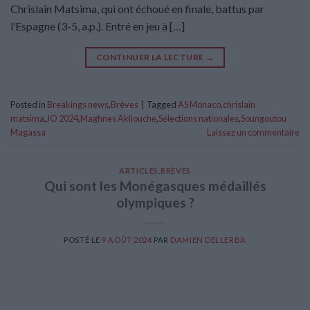
Chrislain Matsima, qui ont échoué en finale, battus par
l’Espagne (3-5, a.p.). Entré en jeu à […]
CONTINUER LA LECTURE
→
Posted in
Breakings news
,
Brèves
|
Tagged
AS Monaco
,
chrislain
matsima
,
JO 2024
,
Maghnes Akliouche
,
Sélections nationales
,
Soungoutou
Magassa
Laissez un commentaire
ARTICLES
,
BRÈVES
Qui sont les Monégasques médaillés
olympiques ?
POSTÉ LE
9 AOÛT 2024
PAR
DAMIEN DELLERBA