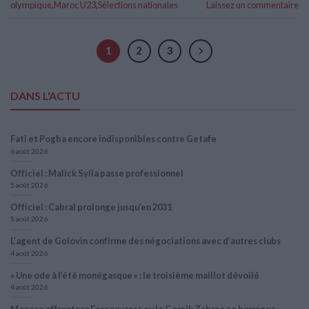
olympique
,
Maroc U23
,
Sélections nationales
Laissez un commentaire
1
2
3
DANS L'ACTU
Fati et Pogba encore indisponibles contre Getafe
6 août 2026
Officiel : Malick Sylla passe professionnel
5 août 2026
Officiel : Cabral prolonge jusqu’en 2031
5 août 2026
L’agent de Golovin confirme des négociations avec d’autres clubs
4 août 2026
« Une ode à l’été monégasque » : le troisième maillot dévoilé
4 août 2026