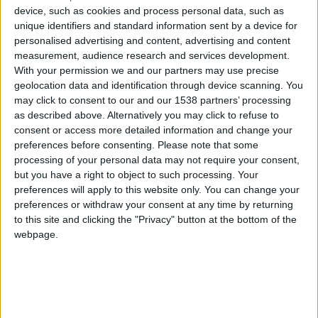
device, such as cookies and process personal data, such as
unique identifiers and standard information sent by a device for
personalised advertising and content, advertising and content
measurement, audience research and services development.
With your permission we and our partners may use precise
geolocation data and identification through device scanning. You
may click to consent to our and our 1538 partners’ processing
as described above. Alternatively you may click to refuse to
consent or access more detailed information and change your
preferences before consenting.
Please note that some
processing of your personal data may not require your consent,
but you have a right to object to such processing. Your
preferences will apply to this website only. You can change your
Jeudi, Eliesse Ben Seghir s’est paré de bronze avec le Maroc
preferences or withdraw your consent at any time by returning
dans les épreuves de football des Jeux Olympiques. Le jeune
to this site and clicking the "Privacy" button at the bottom of the
international de 19 ans n’est pourtant que le troisième
webpage.
médaillé de l’AS Monaco dans l’un des plus grands
évènements sportifs au monde. Ce vendredi, sous les coups
de 20 heures, ce nombre doublera pour […]