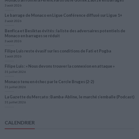
Monaco affrontera Ferencvaros ou le Gornik Zabrze en barrages
3 août 2026
Le barrage de Monaco en Ligue Conférence diffusé sur Ligue 1+
3 août 2026
Benfica et Besiktas évités : la liste des adversaires potentiels de
Monaco en barrages se réduit
3 août 2026
Filipe Luis reste évasif sur les conditions de Fati et Pogba
1 août 2026
Filipe Luis : « Nous devons trouver la connexion en attaque »
31 juillet 2026
Monaco tenu en échec par le Cercle Bruges (2-2)
31 juillet 2026
La Gazette du Mercato : Bamba-Abline, le marché s’emballe (Podcast)
31 juillet 2026
CALENDRIER