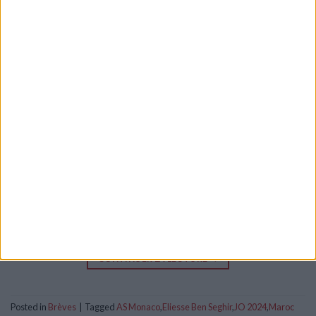
Après une première victoire acquise dans la confusion contre
l’Argentine (2-1), le Maroc d’Eliesse Ben Seghir n’a pas
confirmé pour son deuxième match de la phase de groupes
aux Jeux Olympiques, battu par l’Ukraine (1-2). Le milieu
offensif de l’AS Monaco a été de nouveau titularisé et a joué
87 minutes, sans réussir à faire […]
CONTINUER LA LECTURE
→
Posted in
Brèves
|
Tagged
AS Monaco
,
Eliesse Ben Seghir
,
JO 2024
,
Maroc