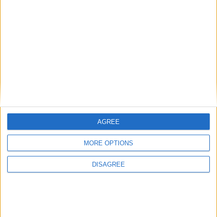
des débats lorsqu’il s’agit de parler de l’AS Monaco. En
conférence de presse, l’entraîneur toulousain Philippe
Montanier a donné un avis plus nuancé sur le sujet que celui du
coach de l’Étoile Rouge dans la semaine : « Ils ont une équipe
variée et à part […]
CONTINUER LA LECTURE
→
Posted in
Brèves
|
Tagged
AS Monaco
,
Ligue 1
,
philippe
montanier
,
Toulouse-Monaco
Laissez un commentaire
AGREE
BRÈVES
MORE OPTIONS
Montanier admire Ben Yedder
DISAGREE
POSTÉ LE
5 NOVEMBRE 2022
PAR
DAMIEN DELLERBA