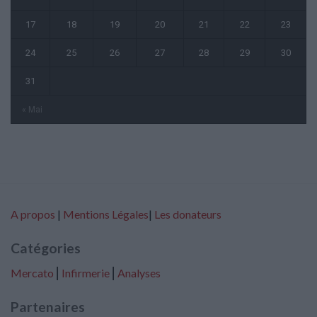
17
18
19
20
21
22
23
24
25
26
27
28
29
30
31
« Mai
A propos
|
Mentions Légales
|
Les donateurs
Catégories
Mercato
⎢
Infirmerie
⎢
Analyses
Partenaires