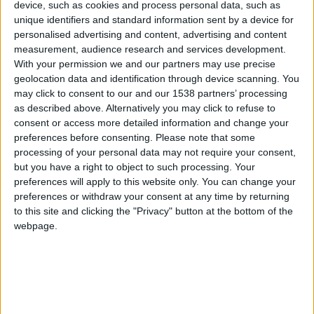
device, such as cookies and process personal data, such as
seconde place et la Ligue des champions. Philippe Montanier,
unique identifiers and standard information sent by a device for
l’entraîneur toulousain, a […]
personalised advertising and content, advertising and content
measurement, audience research and services development.
CONTINUER LA LECTURE
→
With your permission we and our partners may use precise
geolocation data and identification through device scanning. You
may click to consent to our and our 1538 partners’ processing
Posted in
Brèves
|
Tagged
AS Monaco
,
Ligue 1
,
philippe montanier
as described above. Alternatively you may click to refuse to
Laissez un commentaire
consent or access more detailed information and change your
preferences before consenting.
Please note that some
processing of your personal data may not require your consent,
BRÈVES
but you have a right to object to such processing. Your
Montanier : « Pas à notre niveau
preferences will apply to this website only. You can change your
habituel »
preferences or withdraw your consent at any time by returning
to this site and clicking the "Privacy" button at the bottom of the
webpage.
POSTÉ LE
6 NOVEMBRE 2022
PAR
DAMIEN DELLERBA