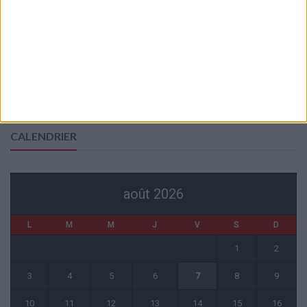
6 août 2026
La plainte sur le partenariat avec la R.D. Congo classée sans suite
6 août 2026
1 COMMENT
Fati et Pogba encore indisponibles contre Getafe
6 août 2026
CALENDRIER
août 2026
L
M
M
J
V
S
D
1
2
3
4
5
6
7
8
9
10
11
12
13
14
15
16