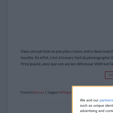
Dans une période un peu plus creuse, entre deux matche
insolite. En effet, c’est à travers l’œil du photographe
Principauté, ainsi que son ancien défenseur Wilfried S
CO
Posted in
Brèves
|
Tagged
AIPS Sport Media Awards
,
AS Monaco
,
We and our
partners
such as unique ident
advertising and con