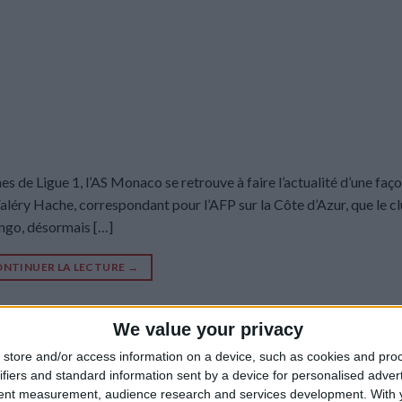
s de Ligue 1, l’AS Monaco se retrouve à faire l’actualité d’une faço
 Valéry Hache, correspondant pour l’AFP sur la Côte d’Azur, que le cl
ingo, désormais […]
NTINUER LA LECTURE
→
We value your privacy
Gianluigi Donnarumma
,
Ligue 1
,
Monaco-Paris SG
,
Valéry Hache
,
Wilfried Singo
Laissez un c
store and/or access information on a device, such as cookies and pro
ifiers and standard information sent by a device for personalised adver
tent measurement, audience research and services development.
With 