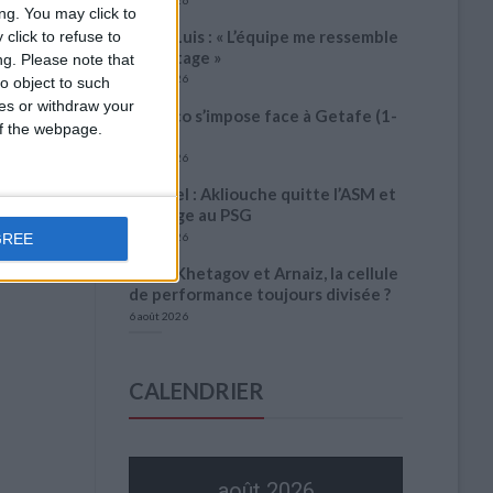
ng. You may click to
Filipe Luis : « L’équipe me ressemble
click to refuse to
davantage »
ng.
Please note that
6 août 2026
o object to such
ces or withdraw your
Monaco s’impose face à Getafe (1-
 of the webpage.
0)
6 août 2026
Officiel : Akliouche quitte l’ASM et
s’engage au PSG
GREE
6 août 2026
Entre Khetagov et Arnaiz, la cellule
de performance toujours divisée ?
6 août 2026
CALENDRIER
août 2026