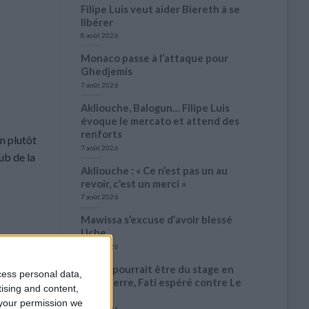
Filipe Luis veut aider Biereth à se
libérer
8 août 2026
Monaco passe à l’attaque pour
Ghedjemis
7 août 2026
Akliouche, Balogun… Filipe Luis
évoque le mercato et attend des
renforts
n plutôt
7 août 2026
ub de la
Akliouche : « Ce n’est pas un au
revoir, c’est un merci »
7 août 2026
Mawissa s’excuse d’avoir blessé
Uche
7 août 2026
ommentaire
Pogba pourrait être du stage en
cess personal data,
Angleterre, Fati espéré contre Le
tising and content,
Havre
your permission we
6 août 2026