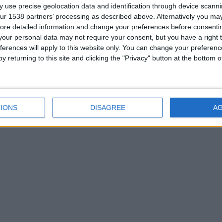
 use precise geolocation data and identification through device scanni
ur 1538 partners’ processing as described above. Alternatively you may 
ore detailed information and change your preferences before consenti
our personal data may not require your consent, but you have a right t
ferences will apply to this website only. You can change your preferen
y returning to this site and clicking the "Privacy" button at the bottom
IONS
DISAGREE
A