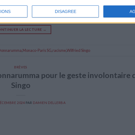
rit en italien. Le club de la Principauté a dénoncé ces propos dans
damne avec la plus grande fermeté les propos racistes inacceptab
IONS
DISAGREE
A
NTINUER LA LECTURE
→
 Donnarumma
,
Monaco-Paris SG
,
racisme
,
Wilfried Singo
BRÈVES
onnarumma pour le geste involontaire 
Singo
DÉCEMBRE 2024
PAR
DAMIEN DELLERBA