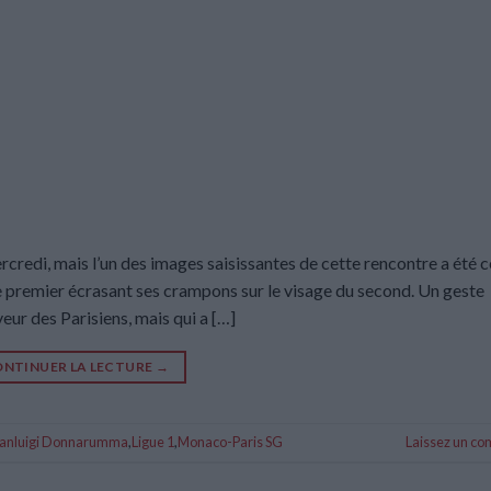
redi, mais l’un des images saisissantes de cette rencontre a été c
e premier écrasant ses crampons sur le visage du second. Un geste
eur des Parisiens, mais qui a […]
NTINUER LA LECTURE
→
anluigi Donnarumma
,
Ligue 1
,
Monaco-Paris SG
Laissez un c