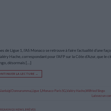
s de Ligue 1, l’AS Monaco se retrouve à faire l’actualité d’une faço
 Valéry Hache, correspondant pour l’AFP sur la Côte d’Azur, que le cl
ingo, désormais […]
NTINUER LA LECTURE
→
Gianluigi Donnarumma
,
Ligue 1
,
Monaco-Paris SG
,
Valéry Hache
,
Wilfried Singo
Laissez un c
BREAKINGS NEWS
,
BRÈVES