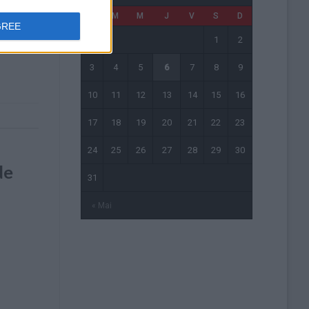
 un
L
M
M
J
V
S
D
les dont
GREE
1
2
3
4
5
6
7
8
9
10
11
12
13
14
15
16
17
18
19
20
21
22
23
24
25
26
27
28
29
30
de
31
« Mai