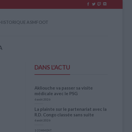
HISTORIQUE ASMFOOT
A
DANS L'ACTU
Akliouche va passer sa visite
médicale avec le PSG
6 août 2026
La plainte sur le partenariat avec la
R.D. Congo classée sans suite
6 août 2026
1 COMMENT