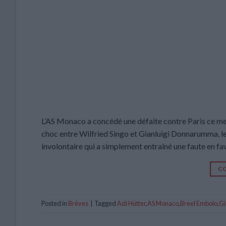
L’AS Monaco a concédé une défaite contre Paris ce merc
choc entre Wilfried Singo et Gianluigi Donnarumma, l
involontaire qui a simplement entraîné une faute en fav
CO
Posted in
Brèves
|
Tagged
Adi Hütter
,
AS Monaco
,
Breel Embolo
,
Gi