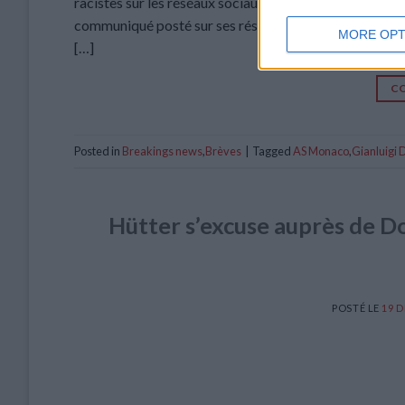
racistes sur les réséaux sociaux, certains notamment éc
communiqué posté sur ses réseaux. « L’AS Monaco con
MORE OPT
[…]
CO
Posted in
Breakings news
,
Brèves
|
Tagged
AS Monaco
,
Gianluigi
Hütter s’excuse auprès de D
POSTÉ LE
19 