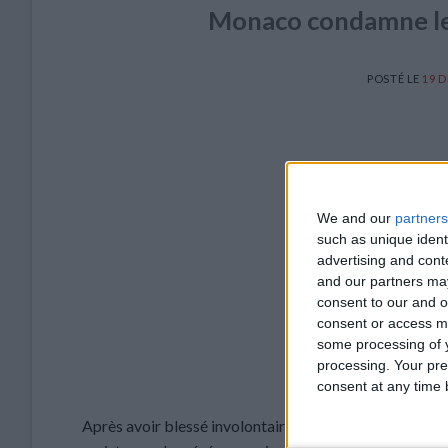
Monaco condamne les
POSTÉ LE
19 
We and our
partners
such as unique ident
advertising and con
and our partners may
consent to our and o
consent or access m
some processing of y
processing. Your pre
consent at any time b
Après avoir blessé involontairement Gianluigi Donna