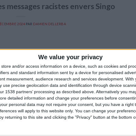
 messages racistes envers Singo
DÉCEMBRE 2024
PAR
DAMIEN DELLERBA
We value your privacy
store and/or access information on a device, such as cookies and pro
ifiers and standard information sent by a device for personalised adver
tent measurement, audience research and services development.
With 
 use precise geolocation data and identification through device scanni
ur 1538 partners’ processing as described above. Alternatively you may 
ore detailed information and change your preferences before consenti
our personal data may not require your consent, but you have a right t
ferences will apply to this website only. You can change your preferen
y returning to this site and clicking the "Privacy" button at the bottom
rumma lors de Monaco-PSG, Wilfried Singo a été victime de mess