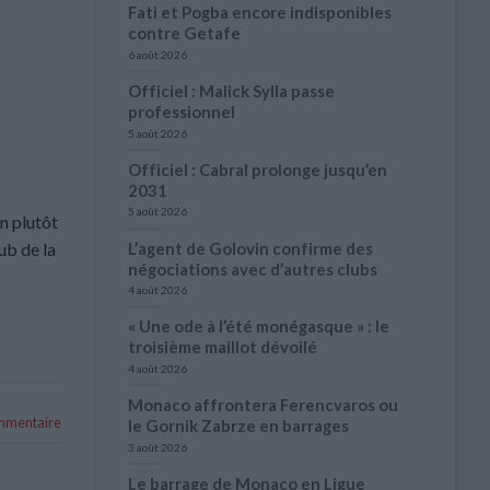
Fati et Pogba encore indisponibles
contre Getafe
6 août 2026
Officiel : Malick Sylla passe
professionnel
5 août 2026
Officiel : Cabral prolonge jusqu’en
2031
5 août 2026
n plutôt
L’agent de Golovin confirme des
ub de la
négociations avec d’autres clubs
4 août 2026
« Une ode à l’été monégasque » : le
troisième maillot dévoilé
4 août 2026
Monaco affrontera Ferencvaros ou
ommentaire
le Gornik Zabrze en barrages
3 août 2026
Le barrage de Monaco en Ligue