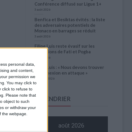
Conférence diffusé sur Ligue 1+
3 août 2026
Benfica et Besiktas évités : la liste
des adversaires potentiels de
Monaco en barrages se réduit
3 août 2026
Filipe Luis reste évasif sur les
conditions de Fati et Pogba
1 août 2026
cess personal data,
Filipe Luis : « Nous devons trouver
tising and content,
la connexion en attaque »
your permission we
31 juillet 2026
ng. You may click to
click to refuse to
ng.
Please note that
CALENDRIER
o object to such
ces or withdraw your
 of the webpage.
août 2026
ages