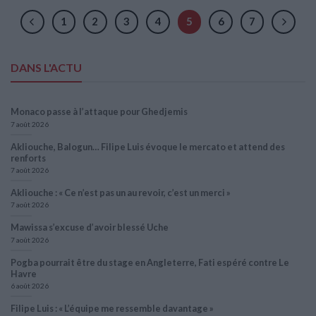
1
2
3
4
5
6
7
DANS L'ACTU
Monaco passe à l’attaque pour Ghedjemis
7 août 2026
Akliouche, Balogun… Filipe Luis évoque le mercato et attend des
renforts
7 août 2026
Akliouche : « Ce n’est pas un au revoir, c’est un merci »
7 août 2026
Mawissa s’excuse d’avoir blessé Uche
7 août 2026
Pogba pourrait être du stage en Angleterre, Fati espéré contre Le
Havre
6 août 2026
Filipe Luis : « L’équipe me ressemble davantage »