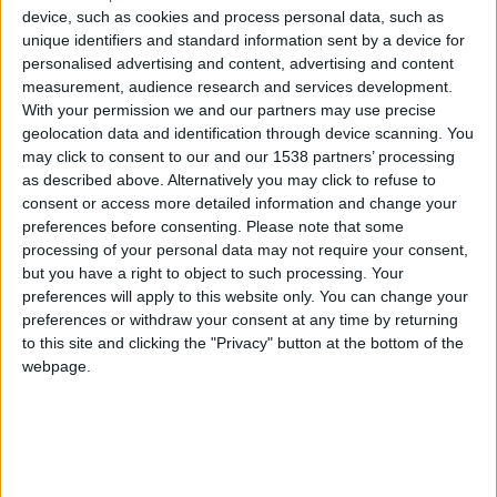
device, such as cookies and process personal data, such as
unique identifiers and standard information sent by a device for
personalised advertising and content, advertising and content
measurement, audience research and services development.
With your permission we and our partners may use precise
geolocation data and identification through device scanning. You
may click to consent to our and our 1538 partners’ processing
as described above. Alternatively you may click to refuse to
L’AS Monaco a pris le meilleur sur Brest lors de la 24e journée
consent or access more detailed information and change your
de Ligue 1 (1-2) mais il a été difficile pour les hommes de
preferences before consenting.
Please note that some
processing of your personal data may not require your consent,
Philippe Clement de trouver les failles dans le bloc brestois.
but you have a right to object to such processing. Your
La faute aussi en partie à une incapacité à changer le rythme
preferences will apply to this website only. You can change your
et à trouver les bons décalages. Sauf […]
preferences or withdraw your consent at any time by returning
to this site and clicking the "Privacy" button at the bottom of the
CONTINUER LA LECTURE
→
webpage.
Posted in
Articles
,
Brèves
|
Tagged
Aleksandr Golovin
,
analyse
,
AS
Monaco
,
Brest-Monaco
,
chrislain matsima
,
Eliesse Ben Seghir
,
Ligue
1
,
tactique
,
Wissam Ben Yedder
Laissez un commentaire