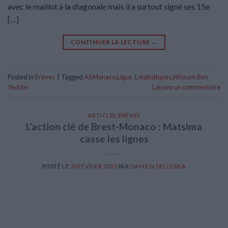
avec le maillot à la diagonale mais il a surtout signé ses 15e
[…]
CONTINUER LA LECTURE
→
Posted in
Brèves
|
Tagged
AS Monaco
,
Ligue 1
,
statistiques
,
Wissam Ben
Yedder
Laissez un commentaire
ARTICLES
,
BRÈVES
L’action clé de Brest-Monaco : Matsima
casse les lignes
POSTÉ LE
20 FÉVRIER 2023
PAR
DAMIEN DELLERBA