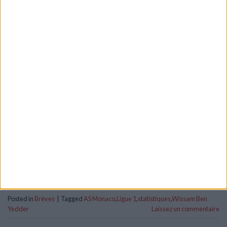
Wissam Ben Yedder n’est pas dans les tout meilleurs buteurs
de Ligue 1 cette saison mais l’attaquant de l’AS Monaco n’est
autre que le deuxième de la hiérarchie sur l’année 2022.
Derrière les 32 réalisations de Kylian Mbappé, très au-dessus
de la concurrence, le capitaine de l’ASM en totalise 22. Parmi
celles-ci, il en a […]
CONTINUER LA LECTURE
→
Posted in
Brèves
|
Tagged
AS Monaco
,
Ligue 1
,
statistiques
,
Wissam Ben
Yedder
Laissez un commentaire