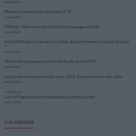
6 août 2026
Monaco s’impose face à Getafe (1-0)
6 août 2026
Officiel : Akliouche quitte l’ASM et s’engage au PSG
6 août 2026
Entre Khetagov et Arnaiz, la cellule de performance toujours divisée
?
6 août 2026
Akliouche va passer sa visite médicale avec le PSG
6 août 2026
La plainte sur le partenariat avec la R.D. Congo classée sans suite
6 août 2026
1 COMMENT
Fati et Pogba encore indisponibles contre Getafe
6 août 2026
CALENDRIER