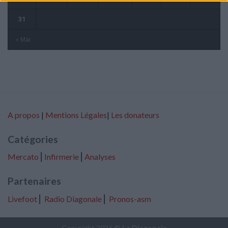
31
« Mai
A propos
|
Mentions Légales
|
Les donateurs
Catégories
Mercato
⎢
Infirmerie
⎢
Analyses
Partenaires
Livefoot
⎢
Radio Diagonale
⎢
Pronos-asm