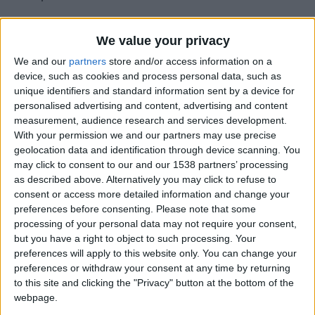
We value your privacy
Championnat national U17 2025-2026
We and our
partners
store and/or access information on a
device, such as cookies and process personal data, such as
Pos
Équipe
MJ
V
N
D
p.
c.
Diff.
Pts
unique identifiers and standard information sent by a device for
personalised advertising and content, advertising and content
measurement, audience research and services development.
1
24
16
4
4
67
26
41
52
Clermont
With your permission we and our partners may use precise
U17
geolocation data and identification through device scanning. You
Nice
may click to consent to our and our 1538 partners’ processing
2
24
14
7
3
68
22
46
49
as described above. Alternatively you may click to refuse to
U17
consent or access more detailed information and change your
preferences before consenting.
Please note that some
3
24
15
4
5
45
25
20
49
Cavigal
processing of your personal data may not require your consent,
U17
but you have a right to object to such processing. Your
preferences will apply to this website only. You can change your
preferences or withdraw your consent at any time by returning
4
24
13
7
4
58
21
37
46
Monaco
to this site and clicking the "Privacy" button at the bottom of the
U17
webpage.