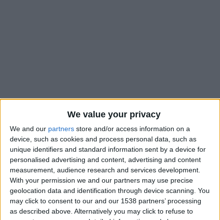
We value your privacy
We and our
partners
store and/or access information on a
device, such as cookies and process personal data, such as
unique identifiers and standard information sent by a device for
Le défenseur du Cercle Bruges, Jesper Daland (22 ans), s’est
personalised advertising and content, advertising and content
entraîné toute la semaine avec l’AS Monaco lors du stage des
measurement, audience research and services development.
Rouge et Blanc à Benidorm, en Espagne, et si l’on en croit
With your permission we and our partners may use precise
Carlos Avina, le Directeur sportif du Cercle, dans des propos
geolocation data and identification through device scanning. You
may click to consent to our and our 1538 partners’ processing
relayés par le site belge
Nieuwsblad
, Philippe Clement a été
as described above. Alternatively you may click to refuse to
impressionné par l’international Espoirs norvégien et