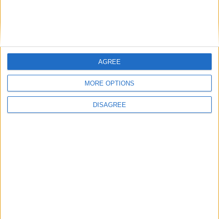
AGREE
Nom
*
MORE OPTIONS
DISAGREE
E-mail
*
Site web
Enregistrer mon nom, mon e-mail et mon site
dans le navigateur pour mon prochain commentaire.