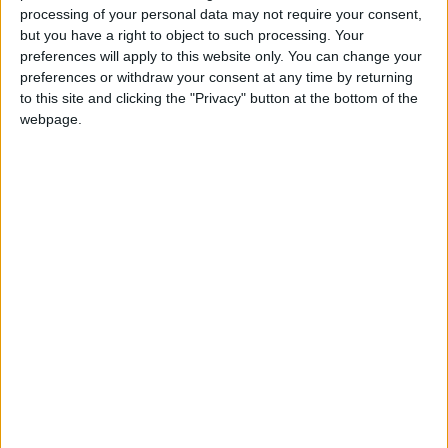
apprend que Fofana serait ciblé par Luis Campos et le Paris
processing of your personal data may not require your consent,
Saint-Germain.
but you have a right to object to such processing. Your
preferences will apply to this website only. You can change your
preferences or withdraw your consent at any time by returning
D’après le quotidien, le dirigeant portugais viserait des
to this site and clicking the "Privacy" button at the bottom of the
joueurs français mais qui sont aussi
« physiques, jeunes et
webpage.
irréprochables au niveau mental »
, tout cela en réaction à
l’habituelle crise printanière que traverse le leader du
championnat. Originaire de Paris, l’international français de
24 ans
avait créé une petite polémique
en janvier en déclarant
que «
ce serait normal de retourner chez
[
lui]
».