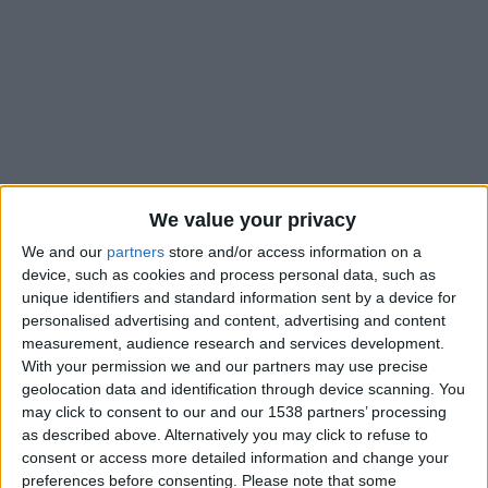
We value your privacy
We and our
partners
store and/or access information on a
device, such as cookies and process personal data, such as
unique identifiers and standard information sent by a device for
Si Youssouf Fofana avait
réaffirmé son engagement avec
personalised advertising and content, advertising and content
l’ASM
jusqu’en 2025, soit la fin de son bail avec le club de la
measurement, audience research and services development.
Principauté, on imagine pourtant difficilement le voir
With your permission we and our partners may use precise
geolocation data and identification through device scanning. You
poursuivre la saison prochaine. Le journal
L’Équipe
avait
may click to consent to our and our 1538 partners’ processing
d’ailleurs annoncé, au moment de la divulgation des salaires
as described above. Alternatively you may click to refuse to
de la Ligue 1, qu’une
prolongation n’était pas à l’ordre du jour
,
consent or access more detailed information and change your
contrairement à un transfert. Dans
Le Parisien
du jour, on
preferences before consenting.
Please note that some