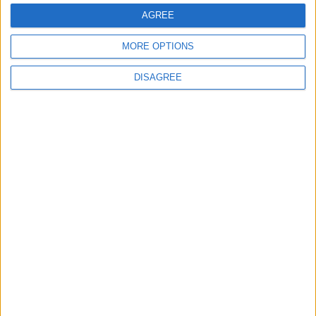
AGREE
E-mail
*
MORE OPTIONS
DISAGREE
Site web
Enregistrer mon nom, mon e-mail et mon site
dans le navigateur pour mon prochain commentaire.
DANS L'ACTU