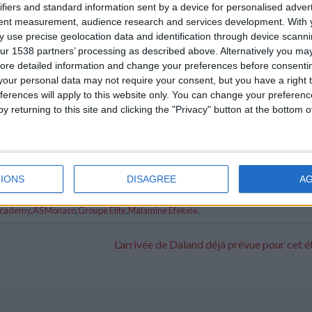
ifiers and standard information sent by a device for personalised adver
tent measurement, audience research and services development.
With 
 use precise geolocation data and identification through device scanni
ur 1538 partners’ processing as described above. Alternatively you may 
ore detailed information and change your preferences before consenti
our personal data may not require your consent, but you have a right t
ferences will apply to this website only. You can change your preferen
y returning to this site and clicking the "Privacy" button at the bottom
IONS
DISAGREE
A
cademy
,
AS Monaco
,
Groupe Élite
,
Malamine Efekele
.
L’arrivée de Daland déjà prévue pour cet é