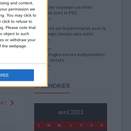
tising and content,
Akliouche va passer sa visite
your permission we
médicale avec le PSG
ng. You may click to
6 août 2026
click to refuse to
ng.
Please note that
La plainte sur le partenariat avec la
R.D. Congo classée sans suite
o object to such
ces or withdraw your
6 août 2026
 of the webpage.
1 COMMENT
Fati et Pogba encore indisponibles
contre Getafe
6 août 2026
GREE
CALENDRIER
té ?
avril 2023
L
M
M
J
V
S
D