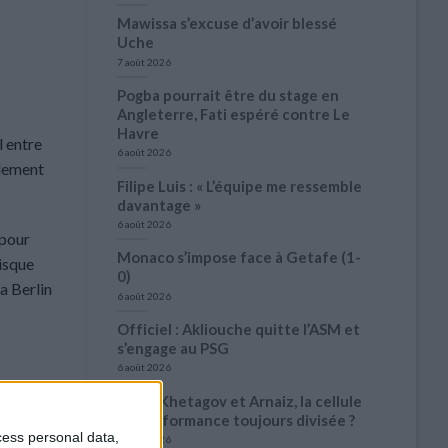
Mawissa s’excuse d’avoir blessé
Uche
7 août 2026
Pogba pourrait être du stage en
Angleterre, Fati espéré contre Le
Havre
l entre
6 août 2026
lement
Filipe Luis : « L’équipe me ressemble
davantage »
6 août 2026
 pour
Monaco s’impose face à Getafe (1-
isque
0)
a Berlin
6 août 2026
Officiel : Akliouche quitte l’ASM et
s’engage au PSG
6 août 2026
Entre Khetagov et Arnaiz, la cellule
de performance toujours divisée ?
cess personal data,
6 août 2026