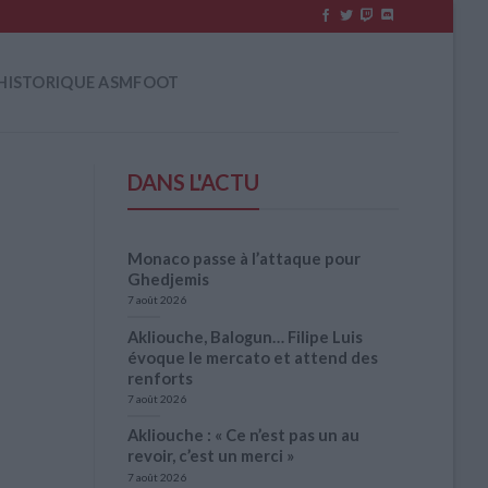
HISTORIQUE ASMFOOT
DANS L'ACTU
Monaco passe à l’attaque pour
Ghedjemis
7 août 2026
Akliouche, Balogun… Filipe Luis
évoque le mercato et attend des
renforts
7 août 2026
Akliouche : « Ce n’est pas un au
revoir, c’est un merci »
7 août 2026