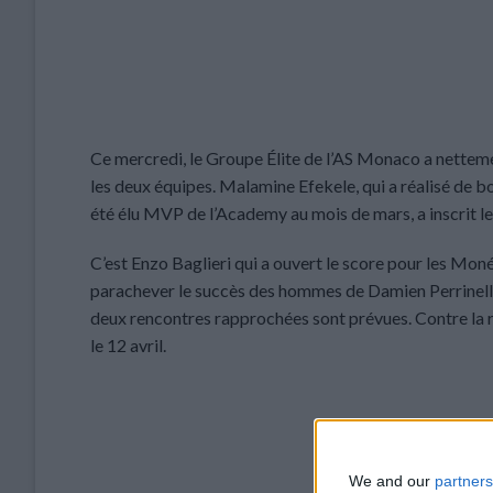
Ce mercredi, le Groupe Élite de l’AS Monaco a netteme
les deux équipes. Malamine Efekele, qui a réalisé de
été élu MVP de l’Academy au mois de mars, a inscrit l
C’est Enzo Baglieri qui a ouvert le score pour les Mo
parachever le succès des hommes de Damien Perrinelle.
deux rencontres rapprochées sont prévues. Contre la ré
le 12 avril.
We and our
partners