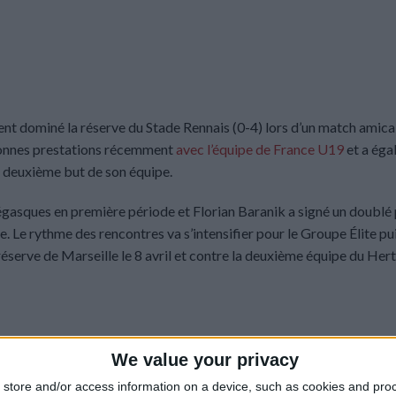
nt dominé la réserve du Stade Rennais (0-4) lors d’un match amica
 bonnes prestations récemment
avec l’équipe de France U19
et a éga
e deuxième but de son équipe.
négasques en première période et Florian Baranik a signé un doublé
 Le rythme des rencontres va s’intensifier pour le Groupe Élite pu
serve de Marseille le 8 avril et contre la deuxième équipe du Hert
We value your privacy
store and/or access information on a device, such as cookies and pro