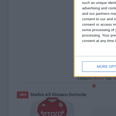
such as unique ident
advertising and con
and our partners may
consent to our and o
consent or access m
some processing of y
processing. Your pre
consent at any time b
MORE OPT
Catégorie :
Brèves
Tags :
A
Fofana ciblé par Campos et le PSG
Laisser un commentaire