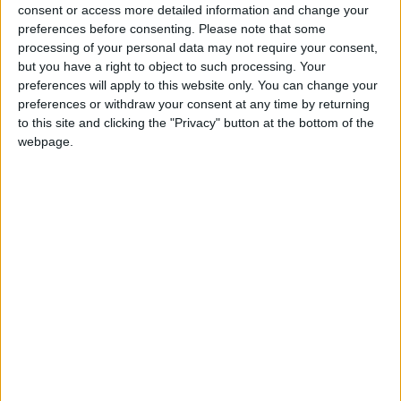
consent or access more detailed information and change your
preferences before consenting.
Please note that some
processing of your personal data may not require your consent,
but you have a right to object to such processing. Your
preferences will apply to this website only. You can change your
Le mois d’avril s’est terminé sur un match nul pour l’AS
preferences or withdraw your consent at any time by returning
Monaco. Une nouvelle contre-performance (1-1) face au
to this site and clicking the "Privacy" button at the bottom of the
Havre, au terme d’un match insipide. Les Monégasques ont
webpage.
bafouillé face au barragiste, qui a ouvert le score par
e
l’intermédiaire d’Hassan en première période (1-0, 22
). Ils
sont péniblement revenus en seconde période grâce à un but
e
de renard de Mika Biereth (1-1, 61
), à l’affût pour reprendre
une frappe de Vanderson repoussée par Gorgelin.
Même si ce point du nul permet aux Rouge et Blanc de
e
prendre provisoirement la 2
place à Marseille, qui compte un
match en moins, grâce à la différence de buts, c’est une
mauvaise opération dans la lutte pour la Ligue des champions,
alors que Nice et Strasbourg sont revenus à un point en