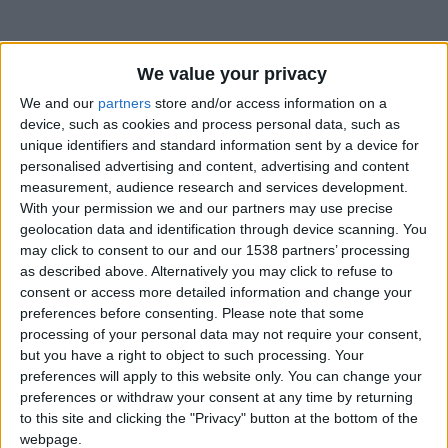
We value your privacy
We and our
partners
store and/or access information on a
device, such as cookies and process personal data, such as
unique identifiers and standard information sent by a device for
personalised advertising and content, advertising and content
measurement, audience research and services development.
With your permission we and our partners may use precise
geolocation data and identification through device scanning. You
may click to consent to our and our 1538 partners’ processing
as described above. Alternatively you may click to refuse to
consent or access more detailed information and change your
L’AS Monaco poursuit le renforcement de ses équipes de
preferences before consenting.
Please note that some
processing of your personal data may not require your consent,
jeunes. Le club de la Principauté a annoncé ce mercredi la
but you have a right to object to such processing. Your
signature d’Oumar Konaté, attaquant de 18 ans en
preferences will apply to this website only. You can change your
provenance du SOL FC d’Abodo, en Côte d’Ivoire. La durée du
preferences or withdraw your consent at any time by returning
contrat n’a pas été précisée. Il n’évoluera pas avec l’équipe
to this site and clicking the "Privacy" button at the bottom of the
première mais avec le Groupe Élite dirigé par Djimi Traoré.
webpage.