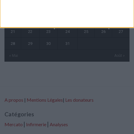
7
8
9
10
11
12
13
14
15
16
17
18
19
20
21
22
23
24
25
26
27
28
29
30
31
« Mai
Août »
A propos
|
Mentions Légales
|
Les donateurs
Catégories
Mercato
⎢
Infirmerie
⎢
Analyses