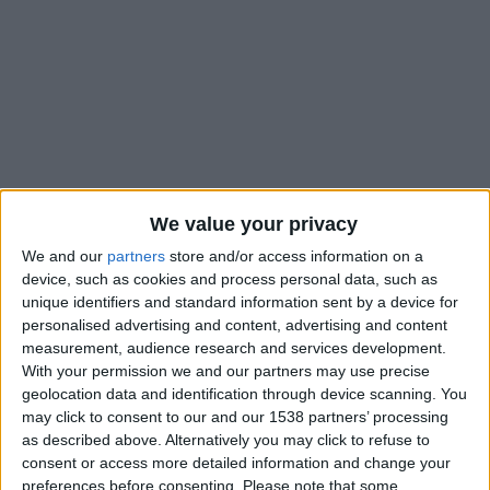
We value your privacy
We and our
partners
store and/or access information on a
device, such as cookies and process personal data, such as
unique identifiers and standard information sent by a device for
S’il était présent au stage en Angleterre, Edan Diop n’était pas
personalised advertising and content, advertising and content
sur la feuille de match pour la seconde rencontre de
measurement, audience research and services development.
préparation face à Coventry City, remplacé notamment par
With your permission we and our partners may use precise
Pape Cabral. Une absence qui s’expliquerait par un départ,
geolocation data and identification through device scanning. You
may click to consent to our and our 1538 partners’ processing
selon toute vraisemblance, imminent. Selon
Le Parisien
, le
as described above. Alternatively you may click to refuse to
milieu de terrain de 20 ans devrait être prêté au sein du club
consent or access more detailed information and change your
satellite de l’ASM, le Cercle Bruges, où il rejoindrait le latéral
preferences before consenting.
Please note that some