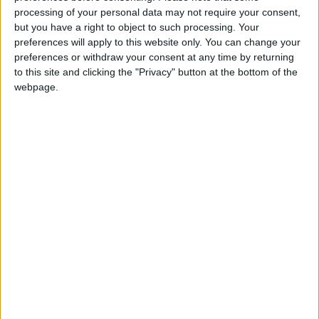
gauche ivoirien Valy Konaté.
processing of your personal data may not require your consent,
but you have a right to object to such processing. Your
La saison dernière, Diop n’a disputé aucun match avec l’équipe
preferences will apply to this website only. You can change your
preferences or withdraw your consent at any time by returning
première (il compte 20 apparitions en pro), après avoir
to this site and clicking the "Privacy" button at the bottom of the
notamment été blessé à un pied et pourra donc espérer
webpage.
gagner du temps de jeu en
Jupiler Pro League
. Contre son
probable futur club, le 11 juillet, le frère cadet de Sofiane a
joué la seconde période du premier match de préparation à un
poste inhabituel de défenseur central. Il est sous contrat en
Principauté jusqu’en 2028.