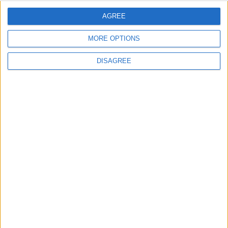
AGREE
E-mail
*
MORE OPTIONS
DISAGREE
Site web
Enregistrer mon nom, mon e-mail et mon site
dans le navigateur pour mon prochain commentaire.
DANS L'ACTU