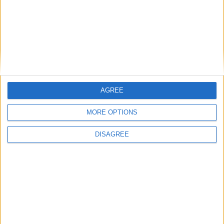
Votre adresse e-mail ne sera pas publiée.
Les champs
obligatoires sont indiqués avec
*
Commentaire
*
AGREE
MORE OPTIONS
Nom
*
DISAGREE
E-mail
*
Site web