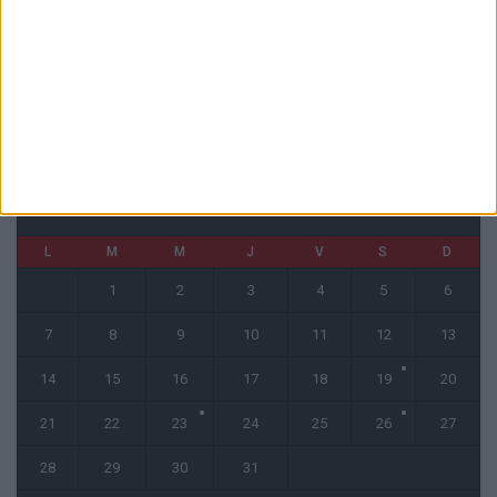
Officiel : Akliouche quitte l’ASM et s’engage au PSG
6 août 2026
CALENDRIER
juillet 2025
L
M
M
J
V
S
D
1
2
3
4
5
6
7
8
9
10
11
12
13
14
15
16
17
18
19
20
21
22
23
24
25
26
27
28
29
30
31