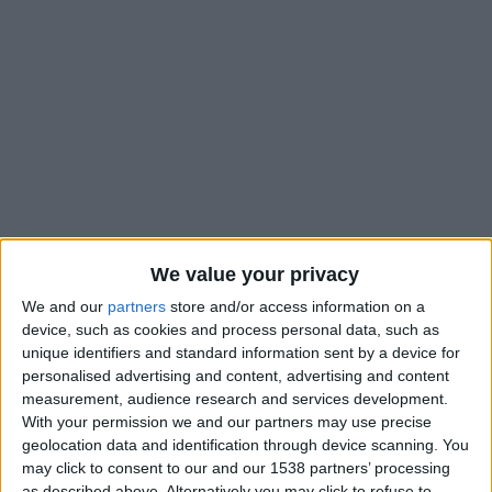
We value your privacy
We and our
partners
store and/or access information on a
device, such as cookies and process personal data, such as
À l’instar de Vanderson, qui dispose d’un bon de sortie,
unique identifiers and standard information sent by a device for
George Ilenikhena n’est pas encore apparu lors des matches
personalised advertising and content, advertising and content
de préparation de l’AS Monaco. L’attaquant nigérian de 18 ans
measurement, audience research and services development.
With your permission we and our partners may use precise
est bien en Angleterre, mais selon les retours des médias
geolocation data and identification through device scanning. You
présents sur place, celui-ci s’entraîne individuellement, ce qui
may click to consent to our and our 1538 partners’ processing
laisse supposer que l’attaquant doit travailler physiquement
as described above. Alternatively you may click to refuse to