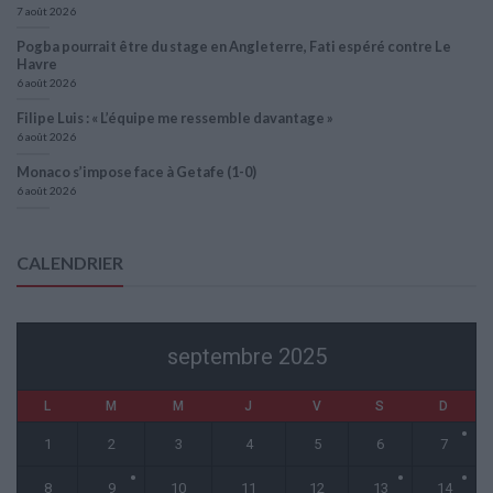
7 août 2026
Pogba pourrait être du stage en Angleterre, Fati espéré contre Le
Havre
6 août 2026
Filipe Luis : « L’équipe me ressemble davantage »
6 août 2026
Monaco s’impose face à Getafe (1-0)
6 août 2026
CALENDRIER
septembre 2025
L
M
M
J
V
S
D
1
2
3
4
5
6
7
8
9
10
11
12
13
14