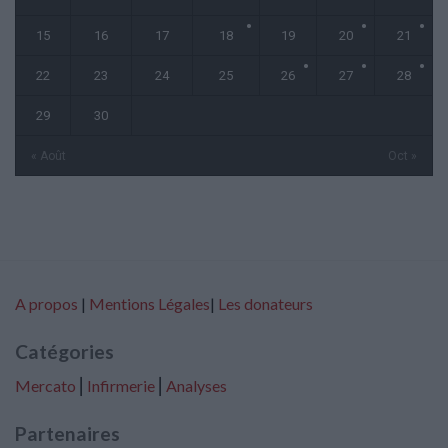
15
16
17
18
19
20
21
22
23
24
25
26
27
28
29
30
« Août
Oct »
A propos
|
Mentions Légales
|
Les donateurs
Catégories
Mercato
⎢
Infirmerie
⎢
Analyses
Partenaires