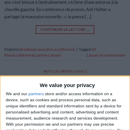
ans s’est blessé à l’entraînement, victime d’une entorse à la
cheville gauche. En conférence de presse, Adi Hütter a
partagé la mauvaise nouvelle : « Je pense […]
CONTINUER LA LECTURE
→
Posted in
Breakings news
,
Brèves
,
Infirmerie
|
Tagged
AS
Monaco
,
Infirmerie
,
Lamine Camara
Laissez un commentaire
ARTICLES
,
BRÈVES
,
LIGUE 1
Monaco humilié à Lorient (1-3)
We value your privacy
We and our
partners
store and/or access information on a
POSTÉ LE
27 SEPTEMBRE 2025
PAR
DAMIEN DELLERBA
device, such as cookies and process personal data, such as
unique identifiers and standard information sent by a device for
personalised advertising and content, advertising and content
measurement, audience research and services development.
With your permission we and our partners may use precise