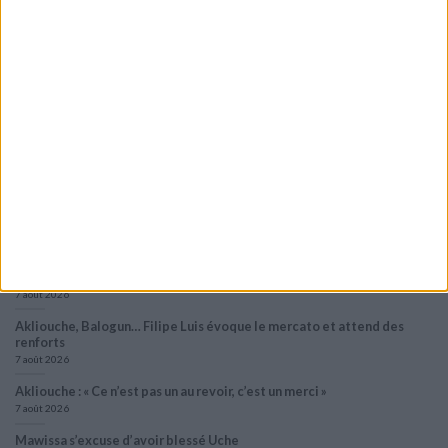
Le Groupe Élite s’impose face à la Juventus
8 août 2026
Le groupe du stage en Angleterre : avec Fati, Pogba et Zakaria
8 août 2026
Le dossier Lira toujours en attente ?
8 août 2026
Crystal Palace aurait fait une offre pour Camara, d’autres clubs anglais
prêts à dégainer
8 août 2026
Filipe Luis veut aider Biereth à se libérer
8 août 2026
Monaco passe à l’attaque pour Ghedjemis
7 août 2026
Akliouche, Balogun… Filipe Luis évoque le mercato et attend des
renforts
7 août 2026
Akliouche : « Ce n’est pas un au revoir, c’est un merci »
7 août 2026
Mawissa s’excuse d’avoir blessé Uche