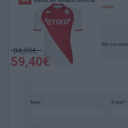
Les futurs sièges rouges et blancs révélés
Laisser un commentaire
Votre adresse e-mail ne sera pas publiée.
Les cham
Commentaire
*
Nom
*
E-mail
*