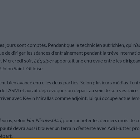
s jours sont comptés. Pendant que le technicien autrichien, qui n’a
 de diriger les séances d’entraînement pendant la trêve internation
r. Mercredi soir,
L’Équipe
rapportait une entrevue entre les dirigea
Union Saint-Gilloise.
ent bien avancé entre les deux parties. Selon plusieurs médias, l’ent
de l’ASM et aurait déjà évoqué son départ au sein de son vestiaire. 
 arriver avec Kevin Mirallas comme adjoint, lui qui occupe actuellem
’euros, selon
Het Nieuwsblad
, pour racheter les derniers mois de c
pauté devra aussi trouver un terrain d’entente avec Adi Hütter, pr
épart.