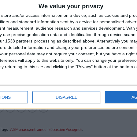
We value your privacy
store and/or access information on a device, such as cookies and pro
ifiers and standard information sent by a device for personalised adver
tent measurement, audience research and services development.
With 
 use precise geolocation data and identification through device scanni
ur 1538 partners’ processing as described above. Alternatively you may 
ore detailed information and change your preferences before consenti
our personal data may not require your consent, but you have a right t
ferences will apply to this website only. You can change your preferen
y returning to this site and clicking the "Privacy" button at the bottom
IONS
DISAGREE
A
Tags :
AS Monaco
,
entraîneur
,
Sébastien Pocognoli
.