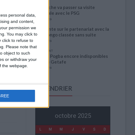
Akliouche va passer sa visite
médicale avec le PSG
cess personal data,
6 août 2026
tising and content,
your permission we
La plainte sur le partenariat avec la
ng. You may click to
R.D. Congo classée sans suite
click to refuse to
6 août 2026
ng.
Please note that
1 COMMENT
o object to such
Fati et Pogba encore indisponibles
ces or withdraw your
contre Getafe
 of the webpage.
6 août 2026
CALENDRIER
GREE
octobre 2025
L
M
M
J
V
S
D