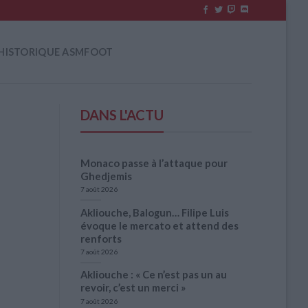
HISTORIQUE ASMFOOT
DANS L'ACTU
Monaco passe à l’attaque pour
Ghedjemis
7 août 2026
Akliouche, Balogun… Filipe Luis
évoque le mercato et attend des
renforts
7 août 2026
Akliouche : « Ce n’est pas un au
revoir, c’est un merci »
7 août 2026