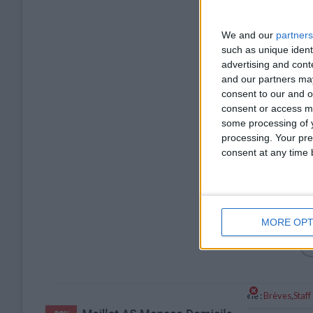
We and our
partners
such as unique ident
advertising and con
and our partners may
consent to our and o
consent or access m
some processing of y
processing. Your pre
consent at any time b
MORE OPT
Catégorie :
Brèves
,
Staff