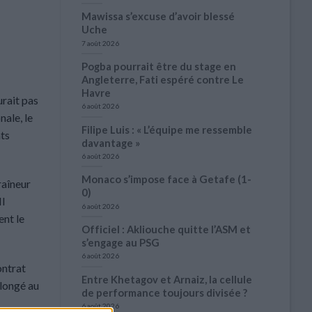
Mawissa s’excuse d’avoir blessé
Uche
7 août 2026
Pogba pourrait être du stage en
Angleterre, Fati espéré contre Le
Havre
urait pas
6 août 2026
ale, le
Filipe Luis : « L’équipe me ressemble
nts
davantage »
6 août 2026
Monaco s’impose face à Getafe (1-
raîneur
0)
Il
6 août 2026
ent le
Officiel : Akliouche quitte l’ASM et
s’engage au PSG
6 août 2026
ontrat
Entre Khetagov et Arnaiz, la cellule
olongé au
de performance toujours divisée ?
6 août 2026