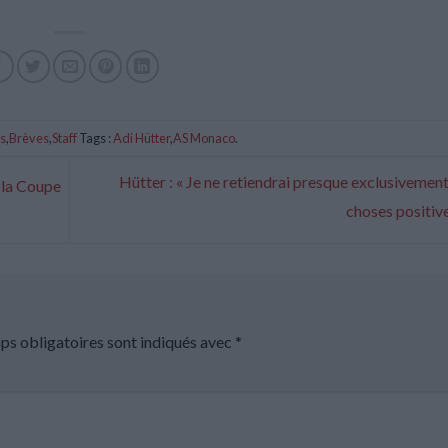
es
,
Brèves
,
Staff
Tags :
Adi Hütter
,
AS Monaco
.
Hütter : « Je ne retiendrai presque exclusivemen
 la Coupe
choses positiv
ps obligatoires sont indiqués avec
*