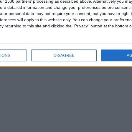
ochant au passage à son tableau de chasse le FC Barcelone
(2-1, le 19
ur 1538 partners’ processing as described above. Alternatively you may 
ore detailed information and change your preferences before consenti
our personal data may not require your consent, but you have a right t
ferences will apply to this website only. You can change your preferen
ampionnat, avec 13 points à trois longueurs du leader parisien, m
y returning to this site and clicking the "Privacy" button at the bottom
a même époque. Mais en Europe, le club du Rocher est en mauvaise 
râce à un nul miraculeux contre Manchester City. Sébastien Pocog
IONS
DISAGREE
A