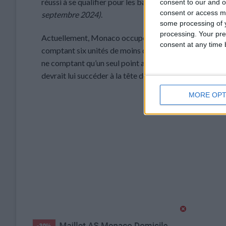
réussi à se qualifier pour les barrages de la C1, accr
consent to our and o
consent or access m
septembre 2024)
.
some processing of y
processing. Your pre
Actuellement, Monaco occupe la cinquième place du ch
consent at any time b
comptant six unités de moins que la saison passée à l
ne comptant qu’un seul point après deux rencontres, g
devrait lui succéder à la tête de l’équipe.
MORE OPT