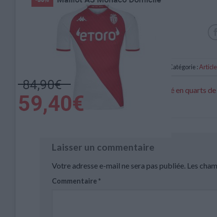
Catégorie :
Articl
Benchaouch rejoint Michal et Touré en quarts de
du monde U20
Laisser un commentaire
Votre adresse e-mail ne sera pas publiée.
Les cham
Commentaire
*