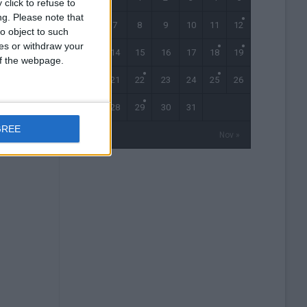
click to refuse to
ng.
Please note that
6
7
8
9
10
11
12
o object to such
ces or withdraw your
ais en
13
14
15
16
17
18
19
 of the webpage.
posture,
20
21
22
23
24
25
26
noli
27
28
29
30
31
GREE
« Sep
Nov »