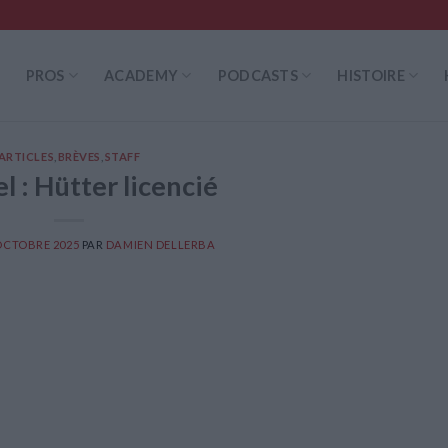
PROS
ACADEMY
PODCASTS
HISTOIRE
ARTICLES
,
BRÈVES
,
STAFF
el : Hütter licencié
OCTOBRE 2025
PAR
DAMIEN DELLERBA