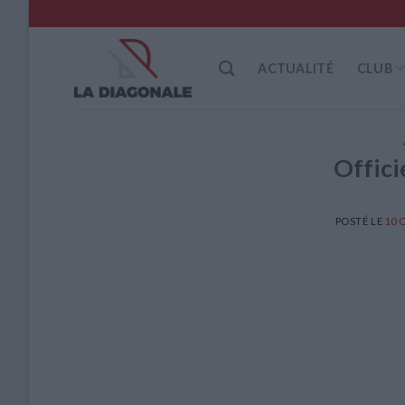
Skip
to
content
ACTUALITÉ
CLUB
Offici
POSTÉ LE
10 