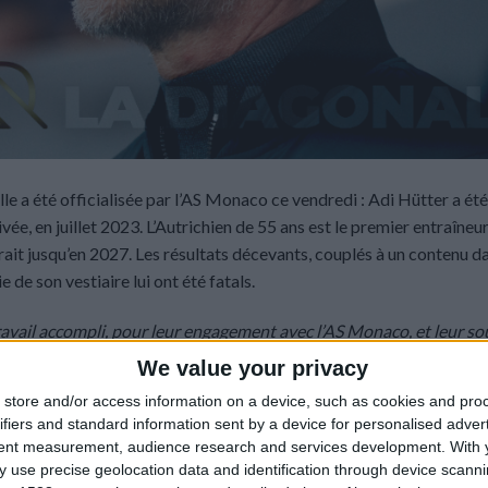
lle a été officialisée par l’AS Monaco ce vendredi : Adi Hütter a ét
vée, en juillet 2023. L’Autrichien de 55 ans est le premier entraîneu
rait jusqu’en 2027. Les résultats décevants, couplés à un contenu da
 de son vestiaire lui ont été fatals.
ravail accompli, pour leur engagement avec l’AS Monaco, et leur so
qué officiel du club.
We value your privacy
store and/or access information on a device, such as cookies and pro
s sur le banc asémiste et une moyenne de 1,77 point par match, Hüt
ifiers and standard information sent by a device for personalised adver
ts. Il a notamment permis à l’ASM de se qualifier pour la Ligue des
tent measurement, audience research and services development.
With 
e
e
sur le podium de Ligue 1 (2
en 2023-2024, 3
en 2024-2025). Il ava
 use precise geolocation data and identification through device scanni