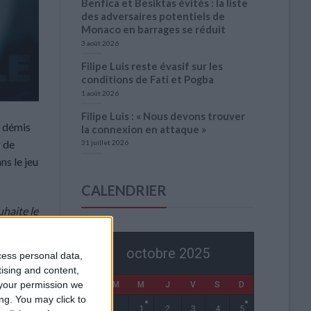
Benfica et Besiktas évités : la liste
des adversaires potentiels de
Monaco en barrages se réduit
3 août 2026
Filipe Luis reste évasif sur les
conditions de Fati et Pogba
1 août 2026
Filipe Luis : « Nous devons trouver
é démis
la connexion en attaque »
r de
31 juillet 2026
ns le jeu
CALENDRIER
uhaite le
octobre 2025
cess personal data,
ter aura
tising and content,
your permission we
L
M
M
J
V
S
D
it aussi
ng. You may click to
1
2
3
4
5