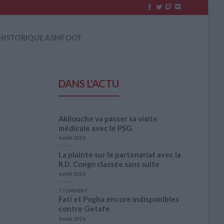
HISTORIQUE ASMFOOT
DANS L'ACTU
Akliouche va passer sa visite
médicale avec le PSG
6 août 2026
La plainte sur le partenariat avec la
R.D. Congo classée sans suite
6 août 2026
1 COMMENT
Fati et Pogba encore indisponibles
contre Getafe
6 août 2026