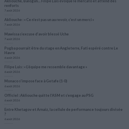
Akliouche, Balogun… Filipe Luis évoque le mercato et attend des
renforts
7 août 2026
Akliouche : « Ce n’est pas un au revoir, c’est un merci »
7 août 2026
Mawissa s’excuse d’avoir blessé Uche
7 août 2026
Pogba pourrait être du stage en Angleterre, Fati espéré contre Le
Havre
6 août 2026
Filipe Luis : « L’équipe me ressemble davantage »
6 août 2026
Monaco s’impose face à Getafe (1-0)
6 août 2026
Officiel : Akliouche quitte l’ASM et s’engage au PSG
6 août 2026
Entre Khetagov et Arnaiz, la cellule de performance toujours divisée
?
6 août 2026