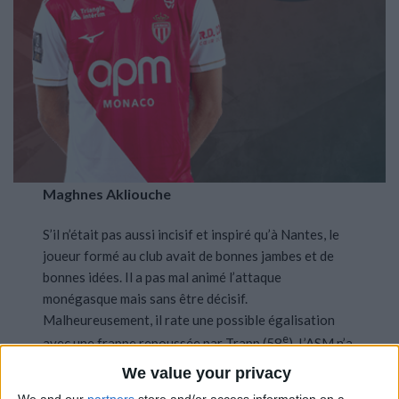
Maghnes Akliouche
S’il n’était pas aussi incisif et inspiré qu’à Nantes, le
joueur formé au club avait de bonnes jambes et de
bonnes idées. Il a pas mal animé l’attaque
monégasque mais sans être décisif.
Malheureusement, il rate une possible égalisation
e
avec une frappe repoussée par Trapp (58
). L’ASM n’a
plus rien créé après sa sortie à l’heure de jeu, preuve
We value your privacy
qu’il a été encore une fois le meilleur élément