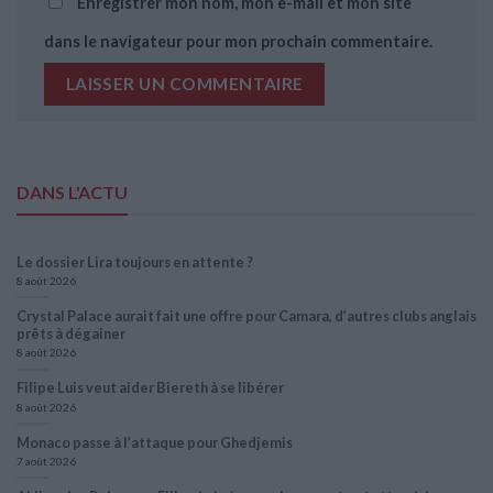
Enregistrer mon nom, mon e-mail et mon site
dans le navigateur pour mon prochain commentaire.
DANS L'ACTU
Le dossier Lira toujours en attente ?
8 août 2026
Crystal Palace aurait fait une offre pour Camara, d’autres clubs anglais
prêts à dégainer
8 août 2026
Filipe Luis veut aider Biereth à se libérer
8 août 2026
Monaco passe à l’attaque pour Ghedjemis
7 août 2026