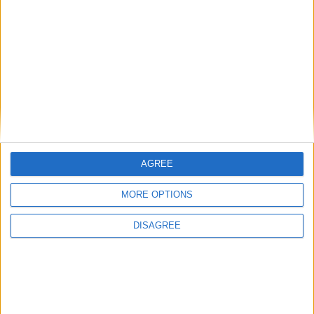
Laisser un commentaire
Votre adresse e-mail ne sera pas publiée.
Les champs
obligatoires sont indiqués avec
*
Commentaire
*
AGREE
MORE OPTIONS
DISAGREE
Nom
*
E-mail
*