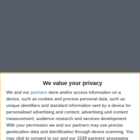
We value your privacy
We and our
partners
store and/or access information on a
Le début de la phase retour débutera par la réception de
device, such as cookies and process personal data, such as
Lorient pour l’AS Monaco. Après
la réception de Lyon en
unique identifiers and standard information sent by a device for
personalised advertising and content, advertising and content
début d’année
, les Monégasques enchaîneront deux
measurement, audience research and services development.
rencontres à domicile en Ligue 1, même si celle-ci devrait être
With your permission we and our partners may use precise
entrecoupée par une rencontre de Coupe de France. L’ASM
geolocation data and identification through device scanning. You
e
ouvrira la 18
journée face aux Merlus, le vendredi 16 janvier
may click to consent to our and our 1538 partners’ processing