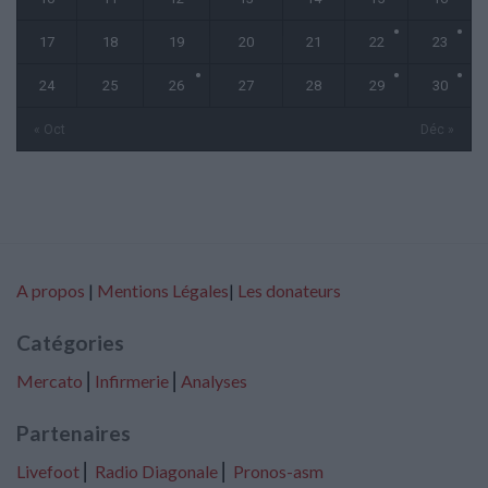
17
18
19
20
21
22
23
24
25
26
27
28
29
30
« Oct
Déc »
A propos
|
Mentions Légales
|
Les donateurs
Catégories
Mercato
⎢
Infirmerie
⎢
Analyses
Partenaires
Livefoot
⎢
Radio Diagonale
⎢
Pronos-asm