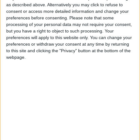
as described above. Alternatively you may click to refuse to
(19h) sur
Ligue 1+.
consent or access more detailed information and change your
preferences before consenting.
Please note that some
e
La programmation complète de la 18
journée
processing of your personal data may not require your consent,
Vendredi 16 janvier 2026 à 19h00 sur Ligue 1+
but you have a right to object to such processing. Your
preferences will apply to this website only. You can change your
AS Monaco – FC Lorient
preferences or withdraw your consent at any time by returning
to this site and clicking the "Privacy" button at the bottom of the
Vendredi 16 janvier 2026 à 21h00 sur beIN SPORTS 1
webpage.
Paris Saint-Germain – LOSC Lille
Samedi 17 janvier 2026 à 17h00 sur Ligue 1+
RC Lens – AJ Auxerre
Samedi 17 janvier 2026 à 19h00 sur Ligue 1+
Toulouse FC – OGC Nice
Samedi 17 janvier 2026 à 21h05 sur Ligue 1+
Angers SCO – Olympique de Marseille