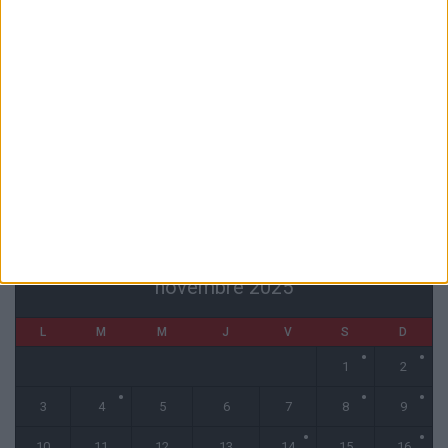
Akliouche va passer sa visite médicale avec le PSG
6 août 2026
La plainte sur le partenariat avec la R.D. Congo classée sans suite
6 août 2026
1 COMMENT
Fati et Pogba encore indisponibles contre Getafe
6 août 2026
CALENDRIER
novembre 2025
L
M
M
J
V
S
D
1
2
3
4
5
6
7
8
9
10
11
12
13
14
15
16