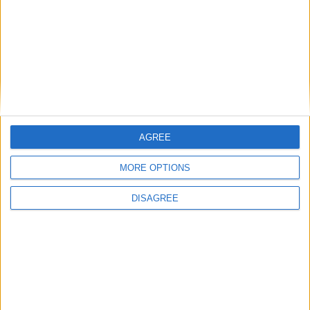
Laisser un commentaire
Votre adresse e-mail ne sera pas publiée.
Les champs
obligatoires sont indiqués avec
*
Commentaire
*
AGREE
MORE OPTIONS
Nom
*
DISAGREE
E-mail
*