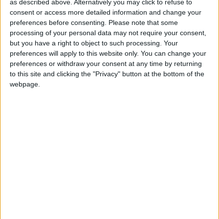
as described above. Alternatively you may click to refuse to
consent or access more detailed information and change your
e
La programmation complète de la 17
journée
preferences before consenting.
Please note that some
processing of your personal data may not require your consent,
Vendredi 2 janvier 2026 à 20h45 sur Ligue 1+
but you have a right to object to such processing. Your
Toulouse FC – RC Lens
preferences will apply to this website only. You can change your
preferences or withdraw your consent at any time by returning
Samedi 3 janvier 2026 à 17h00 sur beIN SPORTS 1
to this site and clicking the "Privacy" button at the bottom of the
AS Monaco – Olympique Lyonnais
webpage.
Samedi 3 janvier 2026 à 19h00 sur Ligue 1+
OGC Nice – RC Strasbourg Alsace
Samedi 3 janvier 2026 à 21h05 sur Ligue 1+
LOSC Lille – Stade Rennais FC
Dimanche 4 janvier 2026 à 15h00 sur Ligue 1+
Olympique de Marseille – FC Nantes
Dimanche 4 janvier 2026 à 17h15 sur Ligue 1+