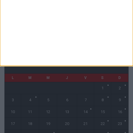
1 COMMENT
Fati et Pogba encore indisponibles contre Getafe
6 août 2026
CALENDRIER
novembre 2025
L
M
M
J
V
S
D
1
2
3
4
5
6
7
8
9
10
11
12
13
14
15
16
17
18
19
20
21
22
23