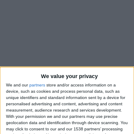
We value your privacy
We and our
partners
store and/or access information on a
device, such as cookies and process personal data, such as
e
2026 débutera par la 17
journée de Ligue 1, synonyme de
unique identifiers and standard information sent by a device for
conclusion de la phase aller du championnat. L’AS Monaco
personalised advertising and content, advertising and content
entamera cette nouvelle année par un choc contre
measurement, audience research and services development.
l’Olympique Lyonnais. Les Monégasques recevront l’OL le 3
With your permission we and our partners may use precise
geolocation data and identification through device scanning. You
janvier 2026, à 17 heures, et la rencontre sera à suivre sur
may click to consent to our and our 1538 partners’ processing
beIN Sports 1
.