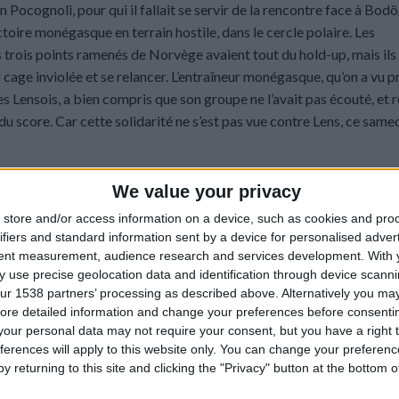
Pocognoli, pour qui il fallait se servir de la rencontre face à Bod
ictoire monégasque en terrain hostile, dans le cercle polaire. Les
 trois points ramenés de Norvège avaient tout du hold-up, mais ils
 cage inviolée et se relancer. L’entraîneur monégasque, qu’on a vu p
des Lensois, a bien compris que son groupe ne l’avait pas écouté, et 
 score. Car cette solidarité ne s’est pas vue contre Lens, ce samedi
age de ses joueurs
We value your privacy
store and/or access information on a device, such as cookies and pro
ous de ce qu’on exige de nous-mêmes
», reconnaissait même Thilo Ke
ifiers and standard information sent by a device for personalised adver
 l’image du défenseur monégasque, premier fautif dans cette rencon
tent measurement, audience research and services development.
With 
 la soirée et permettait au Racing d’ouvrir le score par Édouard (0-
 use precise geolocation data and identification through device scanni
s la foulée de l’exclusion de Balogun, Sangaré assénait un coup fatal
ur 1538 partners’ processing as described above. Alternatively you may 
ore detailed information and change your preferences before consenti
 Les Rouge et Blanc ne s’en sont jamais remis. Au retour des vestiai
our personal data may not require your consent, but you have a right t
saison à la place d’un Aleksandr Golovin qui avait raté l’immanqua
ferences will apply to this website only. You can change your preferen
e bois, car le second acte a définitivement basculé en faveur des 
y returning to this site and clicking the "Privacy" button at the bottom
nt l’estocade finale.