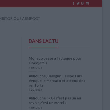
HISTORIQUE ASMFOOT
DANS L'ACTU
Monaco passe à l’attaque pour
Ghedjemis
7 août 2026
Akliouche, Balogun… Filipe Luis
évoque le mercato et attend des
renforts
7 août 2026
Akliouche : « Ce n’est pas un au
revoir, c’est un merci »
7 août 2026