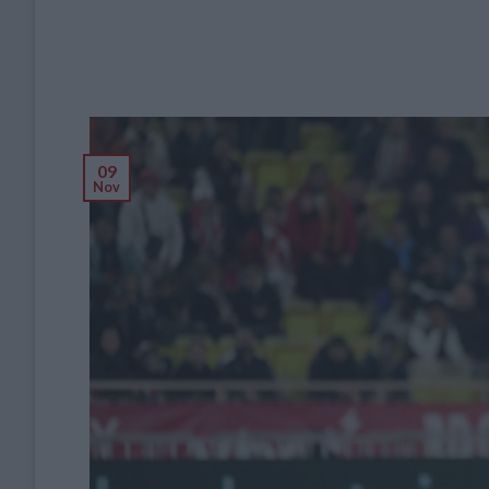
09
Nov