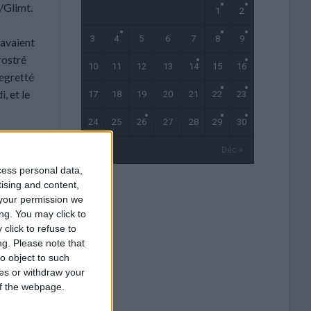
ö/Glimt.
1
2
3
4
5
6
7
8
9
 avaient
rostré
10
11
12
13
14
15
16
regretté
, et le
17
18
19
20
21
22
23
24
25
26
27
28
29
30
« Oct
Déc »
cess personal data,
hrer au
tising and content,
tre,
your permission we
e
1, 21
),
ng. You may click to
 à
click to refuse to
ng.
Please note that
res,
o object to such
ble en
ces or withdraw your
Lensois.
 of the webpage.