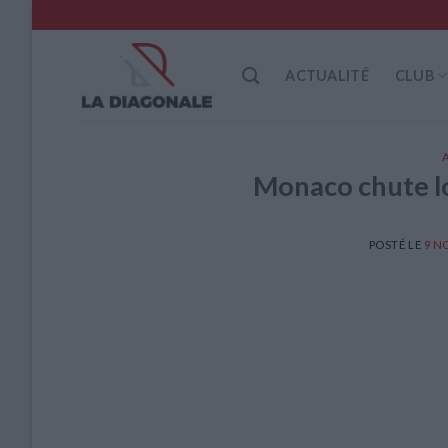
Skip
to
content
ACTUALITÉ
CLUB
Monaco chute lo
POSTÉ LE
9 N