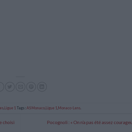
es
,
Ligue 1
Tags :
AS Monaco
,
Ligue 1
,
Monaco-Lens
.
e choisi
Pocognoli : « On n’a pas été assez courage