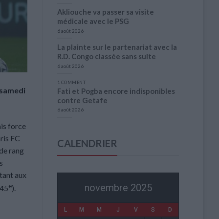
Akliouche va passer sa visite
médicale avec le PSG
6 août 2026
La plainte sur le partenariat avec la
R.D. Congo classée sans suite
6 août 2026
1 COMMENT
 samedi
Fati et Pogba encore indisponibles
contre Getafe
6 août 2026
ais force
aris FC
CALENDRIER
 de rang
s
tant aux
novembre 2025
e
(45
).
L
M
M
J
V
S
D