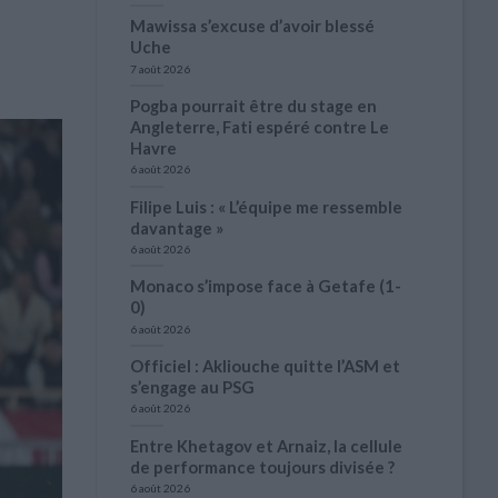
Mawissa s’excuse d’avoir blessé
Uche
7 août 2026
Pogba pourrait être du stage en
Angleterre, Fati espéré contre Le
Havre
6 août 2026
Filipe Luis : « L’équipe me ressemble
davantage »
6 août 2026
Monaco s’impose face à Getafe (1-
0)
6 août 2026
Officiel : Akliouche quitte l’ASM et
s’engage au PSG
6 août 2026
Entre Khetagov et Arnaiz, la cellule
de performance toujours divisée ?
6 août 2026