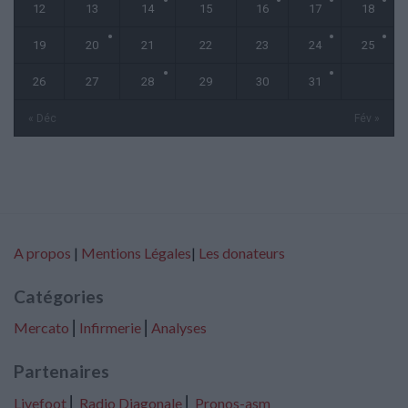
12
13
14
15
16
17
18
19
20
21
22
23
24
25
26
27
28
29
30
31
« Déc
Fév »
A propos
|
Mentions Légales
|
Les donateurs
Catégories
Mercato
⎢
Infirmerie
⎢
Analyses
Partenaires
Livefoot
⎢
Radio Diagonale
⎢
Pronos-asm