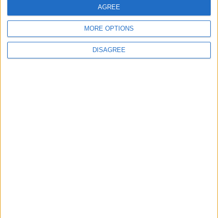
ton face aux blessures
AGREE
MORE OPTIONS
Laisser un commentaire
DISAGREE
Votre adresse e-mail ne sera pas publiée.
Les champs
obligatoires sont indiqués avec
*
Commentaire
*
Nom
*
E-mail
*