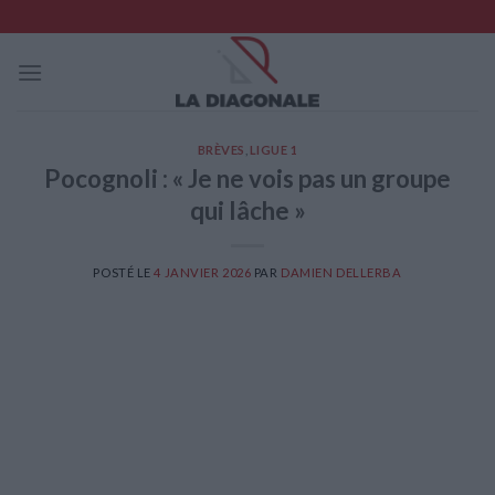
Skip
to
content
BRÈVES
,
LIGUE 1
Pocognoli : « Je ne vois pas un groupe
qui lâche »
POSTÉ LE
4 JANVIER 2026
PAR
DAMIEN DELLERBA