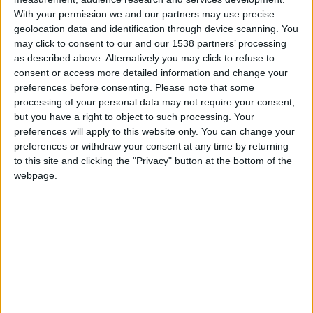
Nous allons prendre les matchs les uns après les autres et
With your permission we and our partners may use precise
nous devrons le faire encore plus maintenant avec les
geolocation data and identification through device scanning. You
may click to consent to our and our 1538 partners’ processing
suspendus et les nouveaux blessés. Malgré les vents
as described above. Alternatively you may click to refuse to
contraires, nous avons pu être cohérents comme ce soir
consent or access more detailed information and change your
avant ce carton rouge, c’est donc ce que je retiens aussi.
»
preferences before consenting.
Please note that some
processing of your personal data may not require your consent,
Soutenu par Thiago Scuro
, l’ancien technicien de l’Union a
but you have a right to object to such processing. Your
indiqué que «
la flamme
» qui l’animait était toujours présente
preferences will apply to this website only. You can change your
et s’est réfugié derrière son travail qui lui donnait bonne
preferences or withdraw your consent at any time by returning
to this site and clicking the "Privacy" button at the bottom of the
conscience : «
Honnêtement avant chaque match, j’arrive
webpage.
avec le sentiment que le travail a bien été effectué durant la
semaine. Après la rencontre, je peux vous dire que l’équipe a
exécuté ce que l’on voulait mettre en place, il y avait un bon
état d’esprit et je ne vois pas un groupe qui lâche à
l’entraînement. (…) J’ai juste envie que l’on soit récompensé à
un moment du travail effectué. Il ne faut pas trop s’apitoyer
sur les points négatifs car du positif va arriver mais il va falloir
rester ensemble et analyser ce qui va et ce qui ne va pas.
»