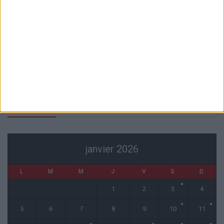
Akliouche va passer sa visite médicale avec le PSG
6 août 2026
La plainte sur le partenariat avec la R.D. Congo classée sans suite
6 août 2026
1 COMMENT
Fati et Pogba encore indisponibles contre Getafe
6 août 2026
CALENDRIER
janvier 2026
L
M
M
J
V
S
D
1
2
3
4
5
6
7
8
9
10
11