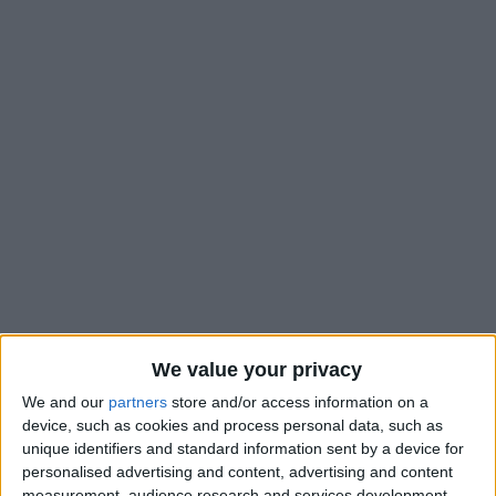
C’est très déçu que Sébastien Pocognoli s’est présenté en
We value your privacy
conférence de presse, après la défaite contre Lyon : «
Je me
sens toujours pareil après une défaite. Le goût est le même
We and our
partners
store and/or access information on a
device, such as cookies and process personal data, such as
mais il est encore plus amer vu les situations du match, que ce
unique identifiers and standard information sent by a device for
soit les changements forcés dans l’équipe ou les décisions en
personalised advertising and content, advertising and content
notre défaveur. Le scénario est donc d’autant plus frustrant.
measurement, audience research and services development.