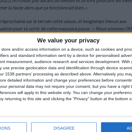
 2023, on n’avait pas autant de blessés et ce sont pourtant les mê
ter la faute alors que ça fonctionnait bien.
»
 irréprochable sur le terrain cette saison, et longtemps blessé aux
ituation pour se sortir de cette mauvaise passe : «
Nous sommes l’A
ients que ce n’est pas suffisant. Tout le groupe doit mieux faire,
We value your privacy
nt car on sait que nous ne sommes pas à notre place. Ce n’est jama
store and/or access information on a device, such as cookies and pro
tion mais il y a une deuxième partie de saison pour faire mieux et n
ifiers and standard information sent by a device for personalised adver
tent measurement, audience research and services development.
With 
 use precise geolocation data and identification through device scanni
ur 1538 partners’ processing as described above. Alternatively you may 
ore detailed information and change your preferences before consenti
our personal data may not require your consent, but you have a right t
ferences will apply to this website only. You can change your preferen
y returning to this site and clicking the "Privacy" button at the bottom
IONS
DISAGREE
A