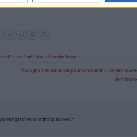
 :
AS Monaco
,
Denis Zakaria
,
Sébastien Pocognoli
.
Pocognoli ne craint pas pour son avenir : « Je sens que le
e
derrière m
ps obligatoires sont indiqués avec
*