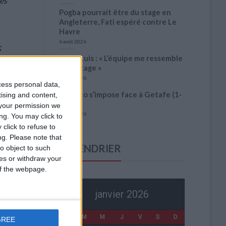
mes
Pogba pourrait être du stage en
Angleterre, Fati espéré contre Le
Havre
6 août 2026
S
Filipe Luis : « L’équipe me ressemble
 on
davantage »
is
6 août 2026
cess personal data,
ous
Monaco s’impose face à Getafe (1-
tising and content,
0)
your permission we
6 août 2026
ng. You may click to
click to refuse to
ng.
Please note that
CALENDRIER
o object to such
ces or withdraw your
 of the webpage.
janvier 2026
L
M
M
J
V
S
D
GREE