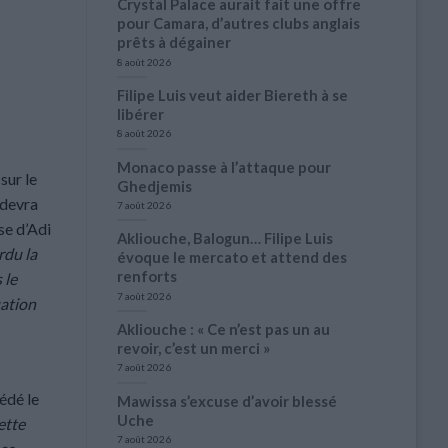
Crystal Palace aurait fait une offre
pour Camara, d’autres clubs anglais
prêts à dégainer
8 août 2026
Filipe Luis veut aider Biereth à se
libérer
8 août 2026
Monaco passe à l’attaque pour
sur le
Ghedjemis
 devra
7 août 2026
se d’Adi
Akliouche, Balogun… Filipe Luis
rdu la
évoque le mercato et attend des
renforts
 le
7 août 2026
uation
Akliouche : « Ce n’est pas un au
revoir, c’est un merci »
7 août 2026
édé le
Mawissa s’excuse d’avoir blessé
Uche
ette
7 août 2026