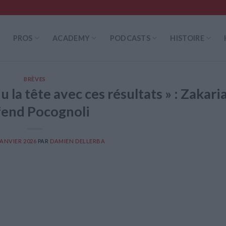
PROS
ACADEMY
PODCASTS
HISTOIRE
BRÈVES
la tête avec ces résultats » : Zakari
fend Pocognoli
JANVIER 2026
PAR
DAMIEN DELLERBA