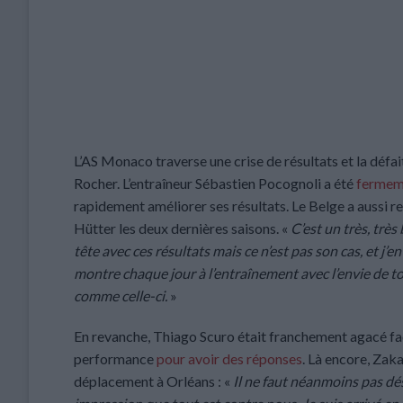
L’AS Monaco traverse une crise de résultats et la défa
Rocher. L’entraîneur Sébastien Pocognoli a été
fermem
rapidement améliorer ses résultats. Le Belge a aussi r
Hütter les deux dernières saisons. «
C’est un très, très
tête avec ces résultats mais ce n’est pas son cas, et j’en
montre chaque jour à l’entraînement avec l’envie de touj
comme celle-ci.
»
En revanche, Thiago Scuro était franchement agacé face 
performance
pour avoir des réponses
. Là encore, Zak
déplacement à Orléans : «
Il ne faut néanmoins pas dés