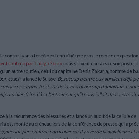
ite contre Lyon a forcément entraîné une grosse remise en question 
ent soutenu par Thiago Scuro
mais s’il veut conserver son poste, il
eçu un autre soutien, celui du capitaine Denis Zakaria, homme de ba
 bon coach,
a lancé le Suisse.
Beaucoup d’entre eux auraient déjà pe
 suis assez surpris. Il est sûr de lui et a beaucoup d’ambition. Il nous
ours bien faire. C’est l’entraîneur qu’il nous fallait dans cette sit
à la récurrence des blessures et a lancé un audit de la cellule de
aria est monté au créneau lors de la conférence de presse qui a préc
igner une personne en particulier car il y a eu de la malchance et c