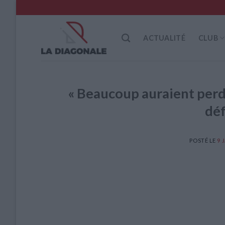
Skip
to
content
ACTUALITÉ
CLUB
« Beaucoup auraient perdu 
dé
POSTÉ LE
9 