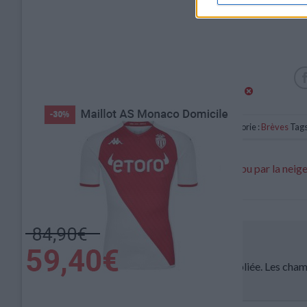
Catégorie :
Brèves
Tags
Le match du Groupe Élite interrompu par la neig
Laisser un commentaire
Votre adresse e-mail ne sera pas publiée.
Les cham
Commentaire
*