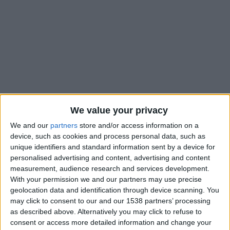
We value your privacy
We and our
partners
store and/or access information on a
device, such as cookies and process personal data, such as
Arrivé en janvier 2023, Thilo Kehrer pourrait-il quitter l’AS
unique identifiers and standard information sent by a device for
personalised advertising and content, advertising and content
Monaco deux ans plus tard ? Les informations les plus
measurement, audience research and services development.
alarmistes indiquent que tous les joueurs sont susceptibles de
With your permission we and our partners may use precise
partir afin de faire rentrer de la devise fraîche dans les caisses
geolocation data and identification through device scanning. You
mais peu d’offres semblent être parvenues sur le bureau des
may click to consent to our and our 1538 partners’ processing
dirigeants monégasques.
as described above. Alternatively you may click to refuse to
consent or access more detailed information and change your