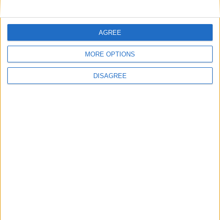
Nom
*
AGREE
MORE OPTIONS
E-mail
*
DISAGREE
Site web
Enregistrer mon nom, mon e-mail et mon site
dans le navigateur pour mon prochain commentaire.