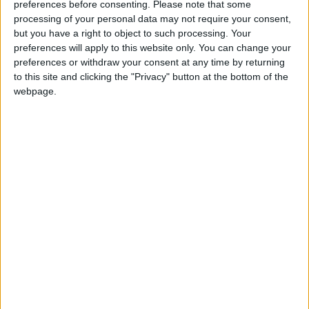
D’après
Foot Mercato
, Besiktas en aurait formulé une pour
preferences before consenting.
Please note that some
processing of your personal data may not require your consent,
Thilo Kehrer. Elle s’élèverait à 10 millions d’euros, dont deux
but you have a right to object to such processing. Your
de bonus. Mais selon le journaliste indépendant Marc
preferences will apply to this website only. You can change your
Mechenoua, Monaco attendrait beaucoup plus d’argent pour
preferences or withdraw your consent at any time by returning
son vice-capitaine, ce que le club turc ne semble pas disposé
to this site and clicking the "Privacy" button at the bottom of the
à faire.
webpage.
Alors que l’AS Monaco n’a pas beaucoup de défenseurs
valides dans ses rangs à l’heure actuelle, avec les blessures de
Christian Mawissa pour plusieurs semaines et surtout celle de
Mohammed Salisu jusqu’à la fin de la saison, l’information
d’une vente de Kehrer peut surprendre. L’international
allemand de 29 ans, sous contrat jusqu’en 2028, a disputé 20
matches cette saison. Il sera suspendu contre Lorient.