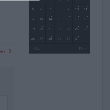
5
6
7
8
9
10
11
12
13
14
15
16
17
18
19
20
21
22
23
24
25
26
27
28
29
30
31
« Déc
Fév »
oirs