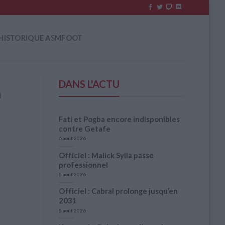
HISTORIQUE ASMFOOT
DANS L'ACTU
n
Fati et Pogba encore indisponibles
contre Getafe
6 août 2026
Officiel : Malick Sylla passe
professionnel
5 août 2026
Officiel : Cabral prolonge jusqu’en
2031
5 août 2026