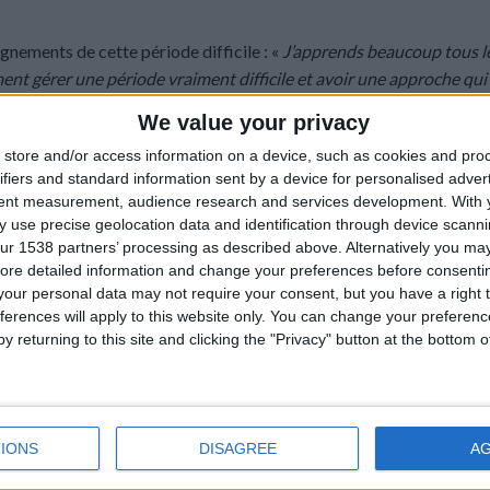
gnements de cette période difficile : «
J’apprends beaucoup tous le
t gérer une période vraiment difficile et avoir une approche qui
 que je l’ai vécu l’année passée avec l’Union Saint-Gilloise mais 
We value your privacy
 je sais qu’on peut faire tourner les choses si on met les ingrédients
store and/or access information on a device, such as cookies and pro
 et je prends beaucoup de distance dans la victoire comme dans la 
ifiers and standard information sent by a device for personalised adver
groupe pour essayer d’inverser la tendance et de continuer.
»
tent measurement, audience research and services development.
With 
 use precise geolocation data and identification through device scanni
ur 1538 partners’ processing as described above. Alternatively you may 
ore detailed information and change your preferences before consenti
our personal data may not require your consent, but you have a right t
ferences will apply to this website only. You can change your preferen
y returning to this site and clicking the "Privacy" button at the bottom
IONS
DISAGREE
A