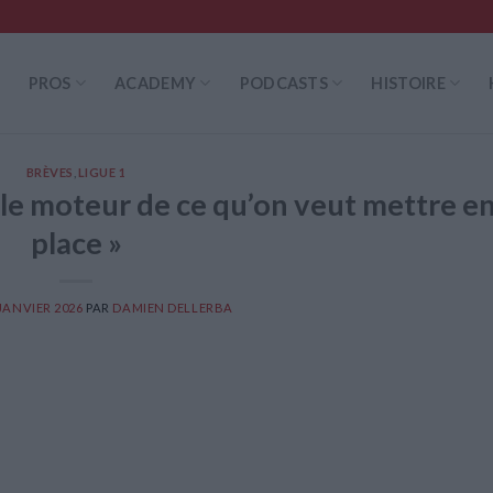
PROS
ACADEMY
PODCASTS
HISTOIRE
BRÈVES
,
LIGUE 1
t le moteur de ce qu’on veut mettre e
place »
 JANVIER 2026
PAR
DAMIEN DELLERBA