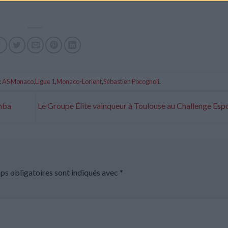
:
AS Monaco
,
Ligue 1
,
Monaco-Lorient
,
Sébastien Pocognoli
.
amba
Le Groupe Élite vainqueur à Toulouse au Challenge Esp
ps obligatoires sont indiqués avec
*