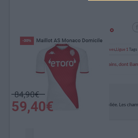
Catégorie :
Brèves
,
Ligue 1
Tags 
Plusieurs joueurs malades et incertains, dont B
Laisser un commentaire
Votre adresse e-mail ne sera pas publiée.
Les cham
Commentaire
*