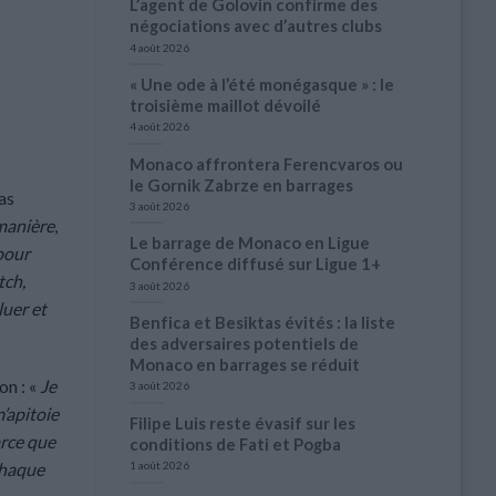
L’agent de Golovin confirme des
négociations avec d’autres clubs
4 août 2026
« Une ode à l’été monégasque » : le
troisième maillot dévoilé
4 août 2026
Monaco affrontera Ferencvaros ou
le Gornik Zabrze en barrages
as
3 août 2026
 manière
,
Le barrage de Monaco en Ligue
pour
Conférence diffusé sur Ligue 1+
tch,
3 août 2026
luer et
Benfica et Besiktas évités : la liste
des adversaires potentiels de
Monaco en barrages se réduit
on : «
Je
3 août 2026
m’apitoie
Filipe Luis reste évasif sur les
arce que
conditions de Fati et Pogba
1 août 2026
chaque