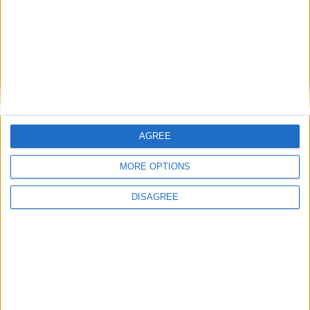
Laisser un commentaire
Votre adresse e-mail ne sera pas publiée.
Les champs
obligatoires sont indiqués avec
*
Commentaire
*
AGREE
MORE OPTIONS
DISAGREE
Nom
*
E-mail
*