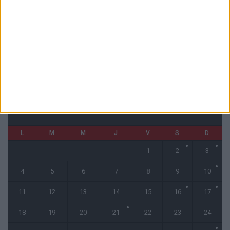
Benfica et Besiktas évités : la liste des adversaires potentiels de
Monaco en barrages se réduit
3 août 2026
CALENDRIER
mai 2026
L
M
M
J
V
S
D
1
2
3
4
5
6
7
8
9
10
11
12
13
14
15
16
17
18
19
20
21
22
23
24