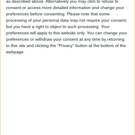
as described above. Alternatively you may click to refuse to
De Boever serait déjà scellé. Selon
Nice-Matin
, le contrat du
consent or access more detailed information and change your
Belge de 45 ans ne devrait pas être renouvelé en fin de saison,
preferences before consenting.
Please note that some
ce qui constituerait une des premières conséquences de cette
processing of your personal data may not require your consent,
but you have a right to object to such processing. Your
saison ratée. L’ASM ne tiendrait pas encore son remplaçant
preferences will apply to this website only. You can change your
mais travaillerait sur ce dossier.
preferences or withdraw your consent at any time by returning
to this site and clicking the "Privacy" button at the bottom of the
Arrivé en janvier 2022 dans les bagages de Philippe Clement,
webpage.
De Boever avait réussi à se maintenir à son poste malgré la fin
de mandat tumultueuse de son compatriote en juin 2023, lors
d’une saison achevée sans Europe. Son avenir semblait tout de
même
s’inscrire en pointillé
, mais à son arrivée, Adi Hütter, le
successeur de Clement, avait accepté de travailler avec le
Flamand, lui qui était arrivé sans entraîneur du poste dans son
staff. En octobre dernier, le Belge avait aussi résisté au départ
de l’Autrichien et de ses deux adjoints, Christian Peintinger et
Klaus Schmidt.
Après quatre ans et demi à l’ASM, et face à l’absence de