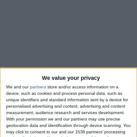
We value your privacy
We and our
partners
store and/or access information on a
device, such as cookies and process personal data, such as
Le staff de l’AS Monaco pourrait-il être chamboulé en vue de
unique identifiers and standard information sent by a device for
la saison prochaine ? Après avoir raté la Ligue des champions
personalised advertising and content, advertising and content
cette saison, et peut-être même une coupe d’Europe, le club
measurement, audience research and services development.
de la Principauté pourrait tirer des leçons de cet échec. Si
With your permission we and our partners may use precise
geolocation data and identification through device scanning. You
l’avenir de l’entraîneur Sébastien Pocognoli sur le Rocher
est
may click to consent to our and our 1538 partners’ processing
loin d’être assuré
, celui de l’entraîneur des gardiens Frédéric