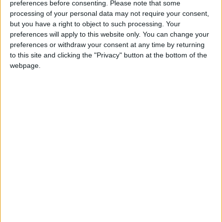
preferences before consenting.
Please note that some
aurait été glissé aux dirigeants monégasques, comme cela
processing of your personal data may not require your consent,
avait visiblement été le cas avec ceux du Paris FC
but you have a right to object to such processing. Your
dernièrement.
preferences will apply to this website only. You can change your
preferences or withdraw your consent at any time by returning
Le technicien sénégalais, qui sort d’un échec à Rennes, voit son
to this site and clicking the "Privacy" button at the bottom of the
expérience marseillaise tourner au vinaigre en seulement
webpage.
quelques mois mais déjà beaucoup de polémiques. Son
aventure avec l’actuel sixième de Ligue 1 ne devrait pas se
poursuivre au-delà de cette saison et Beye semble déjà
chercher une porte de sortie. Dans le même temps, les
rumeurs concernant son successeur vont bon train. Et selon
L’Équipe
, l’ancien Monégasque Adi Hütter figurerait parmi les
prétendants.