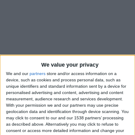
We value your privacy
We and our
partners
store and/or access information on a
device, such as cookies and process personal data, such as
L’avenir de Sébastien Pocognoli sur le banc de l’AS Monaco
unique identifiers and standard information sent by a device for
personalised advertising and content, advertising and content
n’est pas encore connu et
une décision devrait être prise à
measurement, audience research and services development.
l’issue de la dernière journée
de Championnat, contre
With your permission we and our partners may use precise
Strasbourg. Cette période de flou ouvre forcément la porte
geolocation data and identification through device scanning. You
aux rumeurs, comme celle qui a trouvé un écho dans les
may click to consent to our and our 1538 partners’ processing
colonnes de
La Provence
. Selon le quotidien phocéen, le nom
as described above. Alternatively you may click to refuse to
de l’entraîneur de l’Olympique de Marseille, Habib Beye,
consent or access more detailed information and change your