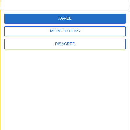
Nom
*
AGREE
E-mail
*
MORE OPTIONS
DISAGREE
Site web
Enregistrer mon nom, mon e-mail et mon site
dans le navigateur pour mon prochain commentaire.