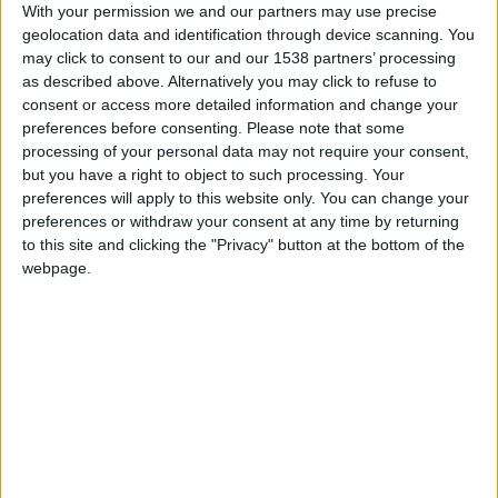
With your permission we and our partners may use precise
au moment de la dernière conférence de presse de l’entraîneur
geolocation data and identification through device scanning. You
belge, vendredi. Et celui-ci a d’abord botté en touche. «
Je
may click to consent to our and our 1538 partners’ processing
termine cette saison comme je dois le faire, avec ma vision
, a-
as described above. Alternatively you may click to refuse to
t-il commencé.
Je reste focus sur mon groupe, avec mon staff.
consent or access more detailed information and change your
preferences before consenting.
Please note that some
Toutes les questions relatives au futur peuvent être posées
processing of your personal data may not require your consent,
plus tard. Je me focalise sur le travail que je fournis depuis
but you have a right to object to such processing. Your
mon arrivée.
»
preferences will apply to this website only. You can change your
preferences or withdraw your consent at any time by returning
S’il a souvent parlé de la saison à venir dans ses conférences
to this site and clicking the "Privacy" button at the bottom of the
passées, Pocognoli s’est montré cette fois bien moins disert,
webpage.
même s’il n’a pas caché qu’il espérait tout de même rester :
«
On verra. Je ne me projette pas. Il va y avoir ce dernier
match. Le plus important, c’est d’avoir une vision et de s’y
maintenir. Dans le football, c’est souvent la structure qu’on
met en place qui fait la différence. Je reste persuadé qu’on
peut utiliser beaucoup de choses de cette année pour
progresser. J’espère être sur un projet de long terme.
»