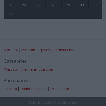
25
26
27
28
29
30
31
« Avr
A propos
|
Mentions Légales
|
Les donateurs
Catégories
Mercato
⎢
Infirmerie
⎢
Analyses
Partenaires
Livefoot
⎢
Radio Diagonale
⎢
Pronos-asm
Copyright 2026 ©
La Diagonale