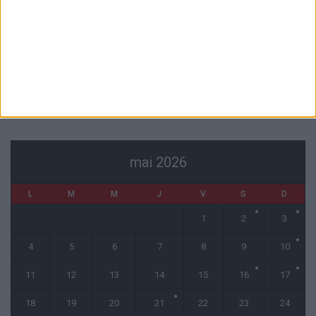
L’agent de Golovin confirme des négociations avec d’autres clubs
4 août 2026
« Une ode à l’été monégasque » : le troisième maillot dévoilé
4 août 2026
CALENDRIER
mai 2026
L
M
M
J
V
S
D
1
2
3
4
5
6
7
8
9
10
11
12
13
14
15
16
17
18
19
20
21
22
23
24