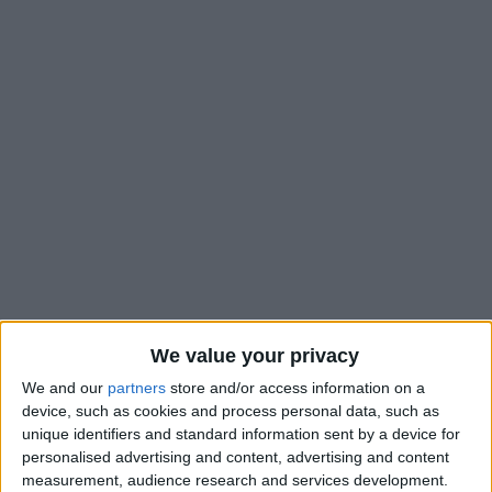
We value your privacy
Il reste un match à disputer cette saison, dimanche contre
We and our
partners
store and/or access information on a
Strasbourg, un match pour éviter le désastre d’une non-
device, such as cookies and process personal data, such as
qualification européenne, alors que l’AS Monaco ne sera pas
unique identifiers and standard information sent by a device for
en Ligue des champions. La fin de saison pourrait
conditionner
personalised advertising and content, advertising and content
measurement, audience research and services development.
l’avenir de Sébastien Pocognoli
, qui a forcément été un sujet