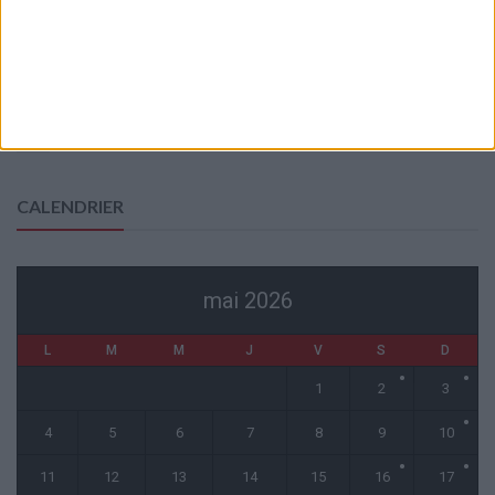
6 août 2026
Officiel : Akliouche quitte l’ASM et s’engage au PSG
6 août 2026
Entre Khetagov et Arnaiz, la cellule de performance toujours divisée
?
6 août 2026
CALENDRIER
mai 2026
L
M
M
J
V
S
D
1
2
3
4
5
6
7
8
9
10
11
12
13
14
15
16
17