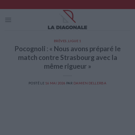
Skip
to
content
BRÈVES
,
LIGUE 1
Pocognoli : « Nous avons préparé le
match contre Strasbourg avec la
même rigueur »
POSTÉ LE
16 MAI 2026
PAR
DAMIEN DELLERBA