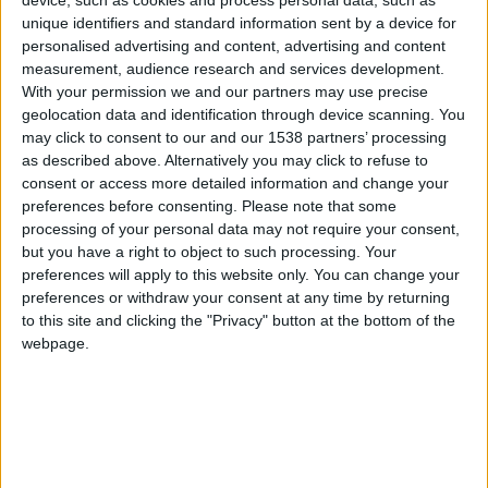
«
Il y a encore des choses à jouer et il faut qu’on gagne pour
unique identifiers and standard information sent by a device for
personalised advertising and content, advertising and content
espérer
, a reconnu Sébastien Pocognoli en conférence de
measurement, audience research and services development.
presse, vendredi.
Certains scénarios de cette dernière
With your permission we and our partners may use precise
journée ainsi que le résultat de la Coupe de France peuvent
geolocation data and identification through device scanning. You
nous profiter et nous donner des perspectives.
»
may click to consent to our and our 1538 partners’ processing
as described above. Alternatively you may click to refuse to
Pour le Belge, pas question donc de relâcher la pression avant
consent or access more detailed information and change your
ce déplacement en Alsace : «
La manière de travailler a donc
preferences before consenting.
Please note that some
processing of your personal data may not require your consent,
été la même.
» Et les joueurs ont-ils été concernés ? «
Cela
but you have a right to object to such processing. Your
découle de la façon dont le staff entame la semaine. Nous
preferences will apply to this website only. You can change your
avons préparé le match avec la même rigueur et les mêmes
preferences or withdraw your consent at any time by returning
intentions. Les joueurs sont obligés de suivre et de ne pas
to this site and clicking the "Privacy" button at the bottom of the
baisser l’attention de 1 %. C’est à moi de veiller afin que tous
webpage.
soient focalisés sur le même objectif, qui est le match de
Strasbourg, pour le bien de tous.
»
« Tout ce qu’on a essayé de camoufler
pendant cette belle période revient