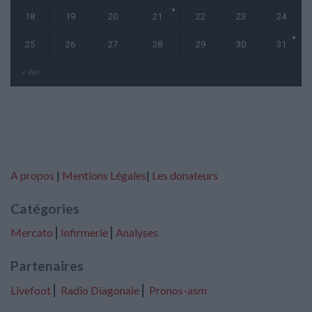
18
19
20
21
22
23
24
25
26
27
28
29
30
31
« Avr
A propos
|
Mentions Légales
|
Les donateurs
Catégories
Mercato
⎢
Infirmerie
⎢
Analyses
Partenaires
Livefoot
⎢
Radio Diagonale
⎢
Pronos-asm