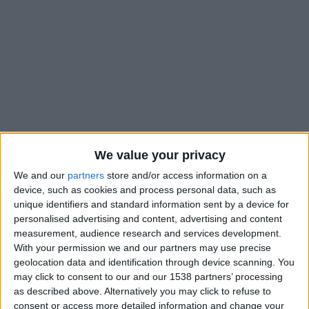
We value your privacy
We and our
partners
store and/or access information on a
device, such as cookies and process personal data, such as
unique identifiers and standard information sent by a device for
Ce n’est pas une situation habituelle pour l’AS Monaco, qui
personalised advertising and content, advertising and content
courtise l’un des joueurs du Cercle Bruges, son club satellite.
measurement, audience research and services development.
With your permission we and our partners may use precise
Au point de se demander entre qui se mènent les négociations
geolocation data and identification through device scanning. You
et à combien l’affaire pourrait être conclue. Ce qui semble en
may click to consent to our and our 1538 partners’ processing
tout cas acquis, c’est que le club de la Principauté
souhaiterait
as described above. Alternatively you may click to refuse to
faire signer Nazinho
, le latéral gauche portugais du club
consent or access more detailed information and change your