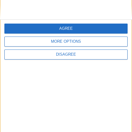
Nom
*
AGREE
MORE OPTIONS
E-mail
*
DISAGREE
Site web
Enregistrer mon nom, mon e-mail et mon site
dans le navigateur pour mon prochain commentaire.