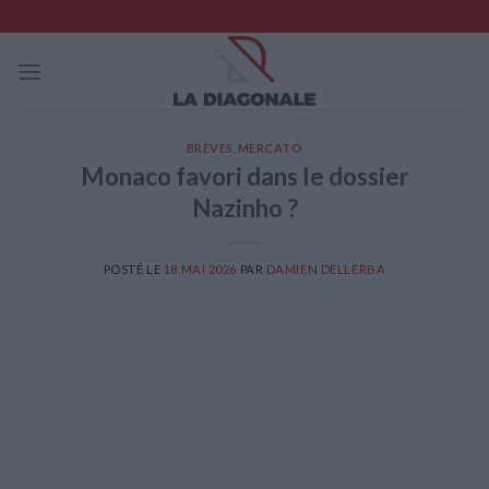
Skip
to
content
BRÈVES
,
MERCATO
Monaco favori dans le dossier
Nazinho ?
POSTÉ LE
18 MAI 2026
PAR
DAMIEN DELLERBA