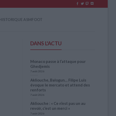
HISTORIQUE ASMFOOT
DANS L'ACTU
Monaco passe à l’attaque pour
Ghedjemis
7 août 2026
Akliouche, Balogun… Filipe Luis
évoque le mercato et attend des
renforts
7 août 2026
Akliouche : « Ce n’est pas un au
revoir, c’est un merci »
7 août 2026