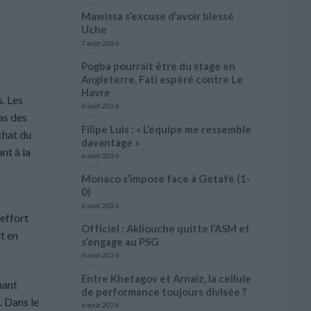
Mawissa s’excuse d’avoir blessé
Uche
7 août 2026
Pogba pourrait être du stage en
Angleterre, Fati espéré contre Le
Havre
. Les
6 août 2026
as des
Filipe Luis : « L’équipe me ressemble
achat du
davantage »
nt à la
6 août 2026
Monaco s’impose face à Getafe (1-
0)
6 août 2026
 effort
Officiel : Akliouche quitte l’ASM et
it en
s’engage au PSG
6 août 2026
Entre Khetagov et Arnaiz, la cellule
nant
de performance toujours divisée ?
. Dans le
6 août 2026