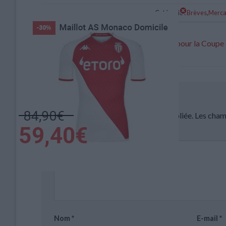
Catégorie :
Brèves
,
Merca
Zakaria sélectionné avec la Suisse pour la Coup
Laisser un commentaire
Votre adresse e-mail ne sera pas publiée.
Les cham
Commentaire
*
Nom
*
E-mail
*