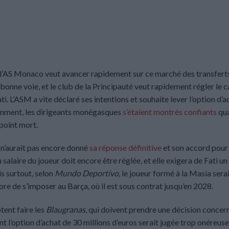
, l’AS Monaco veut avancer rapidement sur ce marché des transferts
onne voie, et le club de la Principauté veut rapidement régler le c
ati. L’ASM a vite déclaré ses intentions et souhaite lever l’option d’
écemment, les dirigeants monégasques
s’étaient montrés confiants
qua
 point mort.
l n’aurait pas encore donné
sa réponse définitive
et son accord pour
alaire du joueur doit encore être réglée, et elle exigera de Fati un
s surtout, selon
Mundo Deportivo
, le joueur formé à la Masia sera
core de s’imposer au Barça, où il est sous contrat jusqu’en 2028.
tent faire les
Blaugranas
, qui doivent prendre une décision concer
l’option d’achat de 30 millions d’euros serait jugée trop onéreuse