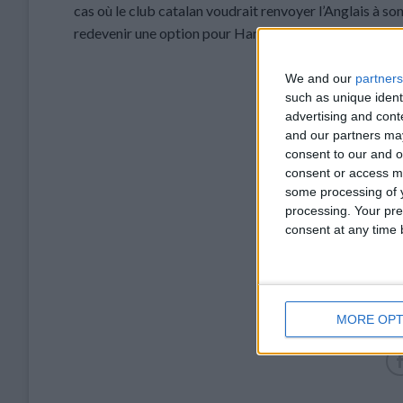
cas où le club catalan voudrait renvoyer l’Anglais à son
redevenir une option pour Hansi Flick. Et le temps qu
We and our
partners
such as unique ident
advertising and con
and our partners may
consent to our and o
consent or access m
some processing of y
processing. Your pre
consent at any time b
MORE OPT