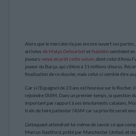
Alors que le mercato n’a pas encore ouvert ses portes
arrivées
de Matys Detourbet
et
Nazinho
semblent en b
joueurs
venus en prêt cette saison
, dont celui d’Ansu F
joueur du Barça, qui s’élève à 11 millions d’euros. R
finalisation de ce dossier, mais celui-ci semble être au
Car si l’Espagnol de 23 ans est heureux sur le Rocher, i
rejoindre l’ASM. Dans un premier temps, la question du s
important par rapport à ses émoluments catalans. Mai
train de faire patienter l’ASM car sa priorité serait en
L’attaquant attendrait lui-même de savoir ce que comp
Marcus Rashford, prêté par Manchester United, et dont 