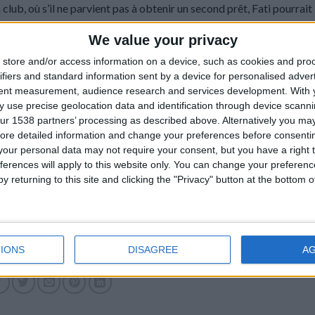
 club, où s’il ne parvient pas à obtenir un second prêt, Fati pourrait
e tout cela se dénoue, Monaco attend.
We value your privacy
store and/or access information on a device, such as cookies and pro
ifiers and standard information sent by a device for personalised adver
tent measurement, audience research and services development.
With 
 use precise geolocation data and identification through device scanni
ur 1538 partners’ processing as described above. Alternatively you may 
ore detailed information and change your preferences before consenti
our personal data may not require your consent, but you have a right t
ferences will apply to this website only. You can change your preferen
y returning to this site and clicking the "Privacy" button at the bottom
IONS
DISAGREE
A