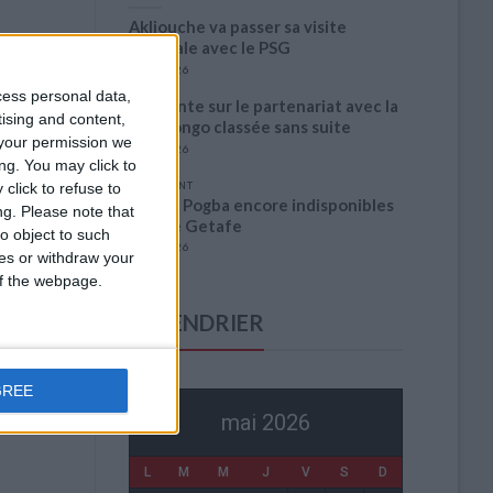
Akliouche va passer sa visite
médicale avec le PSG
6 août 2026
cess personal data,
La plainte sur le partenariat avec la
tising and content,
R.D. Congo classée sans suite
your permission we
6 août 2026
ng. You may click to
click to refuse to
1 COMMENT
Fati et Pogba encore indisponibles
ng.
Please note that
contre Getafe
o object to such
6 août 2026
ces or withdraw your
 of the webpage.
CALENDRIER
GREE
mai 2026
L
M
M
J
V
S
D