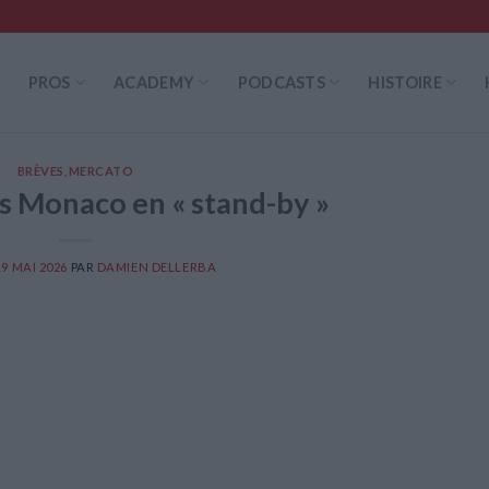
PROS
ACADEMY
PODCASTS
HISTOIRE
BRÈVES
,
MERCATO
is Monaco en « stand-by »
19 MAI 2026
PAR
DAMIEN DELLERBA